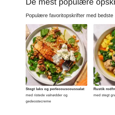
De mest populære opskr
Populære favoritopskrifter med bedste
Stegt laks og perlecouscoussalat
Rustik rodf
med ristede valnødder og
med stegt gr
gedeostecreme