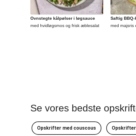
Ovnstegte kålpølser i løgsauce
Saftig BBQ-k
med hvidløgsmos og frisk æblesalat
med majsris 
Se vores bedste opskrif
Opskrifter med couscous
Opskrifte