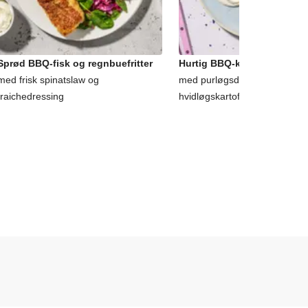
Sprød BBQ-fisk og regnbuefritter
Hurtig BBQ-krydret hvid fis
med frisk spinatslaw og
med purløgsdressing og
fraichedressing
hvidløgskartofler