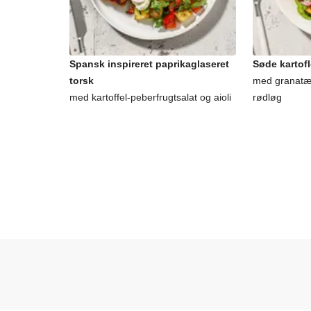
Spansk inspireret paprikaglaseret
Søde kartofl
torsk
med granatæb
med kartoffel-peberfrugtsalat og aioli
rødløg