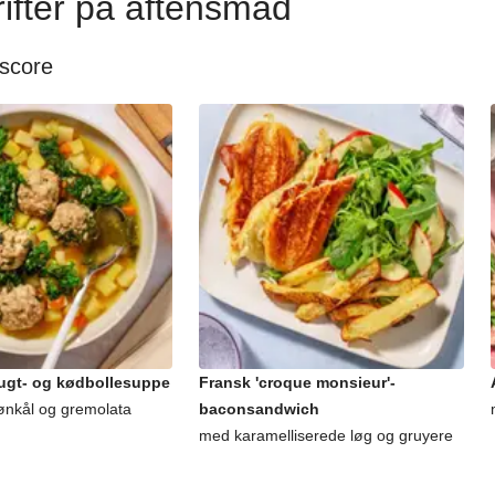
ifter på aftensmad
 score
rugt- og kødbollesuppe
Fransk 'croque monsieur'-
ønkål og gremolata
baconsandwich
med karamelliserede løg og gruyere