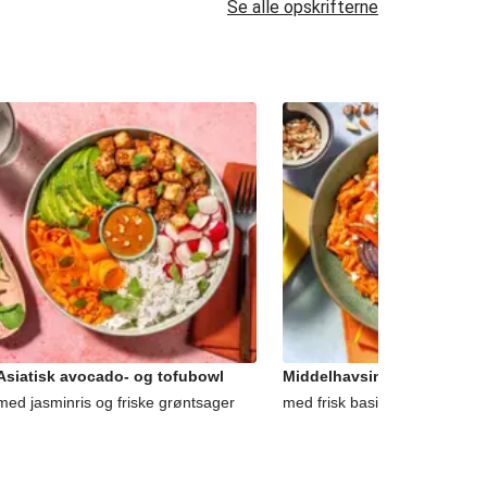
Se alle opskrifterne
Asiatisk avocado- og tofubowl
Middelhavsinspireret gede
med jasminris og friske grøntsager
med frisk basilikum og mandl