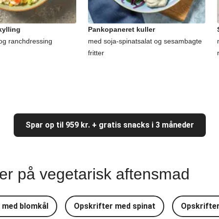
ylling
Pankopaneret kuller
og ranchdressing
med soja-spinatsalat og sesambagte
fritter
Spar op til 959 kr. + gratis snacks i 3 måneder
ter på vegetarisk aftensmad
r med blomkål
Opskrifter med spinat
Opskrifte