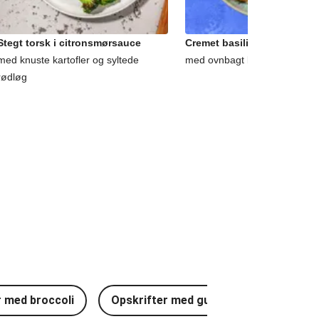
Stegt torsk i citronsmørsauce
Cremet basilikum-zucchini
med knuste kartofler og syltede
med ovnbagt broccoli og ruco
rødløg
r med broccoli
Opskrifter med gulerødder
Opsk