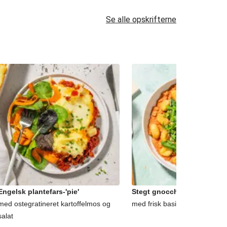
Se alle opskrifterne
Engelsk plantefars-'pie'
Stegt gnocchi og plantefar
med ostegratineret kartoffelmos og
med frisk basilikum og finreve
salat