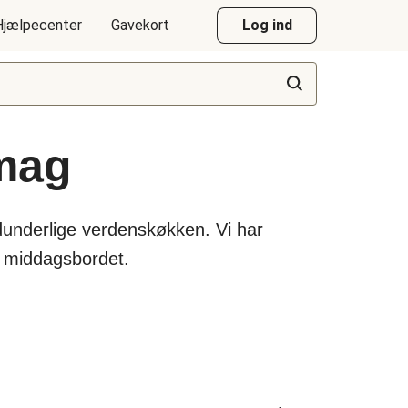
Hjælpecenter
Gavekort
Log ind
smag
dunderlige verdenskøkken. Vi har
e middagsbordet.