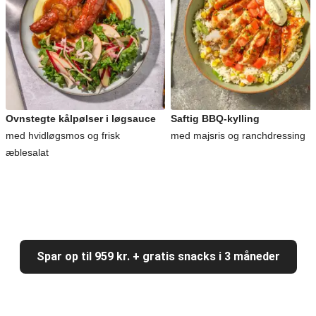
Ovnstegte kålpølser i løgsauce
Saftig BBQ-kylling
med hvidløgsmos og frisk
med majsris og ranchdressing
æblesalat
Spar op til 959 kr. + gratis snacks i 3 måneder