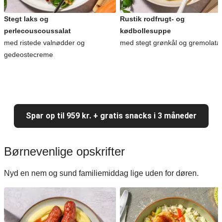
Stegt laks og
Rustik rodfrugt- og
perlecouscoussalat
kødbollesuppe
med ristede valnødder og
med stegt grønkål og gremolata
gedeostecreme
Spar op til 959 kr. + gratis snacks i 3 måneder
Børnevenlige opskrifter
Nyd en nem og sund familiemiddag lige uden for døren.