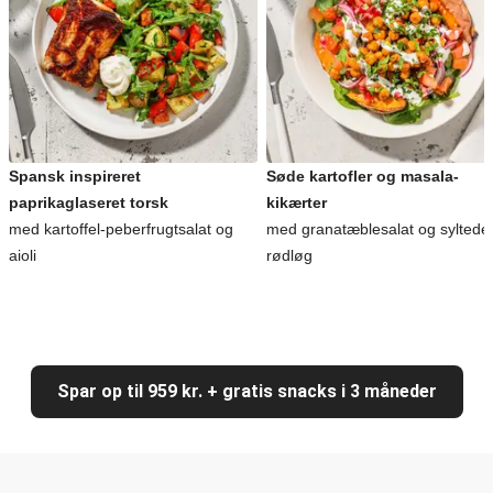
Spansk inspireret
Søde kartofler og masala-
paprikaglaseret torsk
kikærter
med kartoffel-peberfrugtsalat og
med granatæblesalat og syltede
aioli
rødløg
Spar op til 959 kr. + gratis snacks i 3 måneder