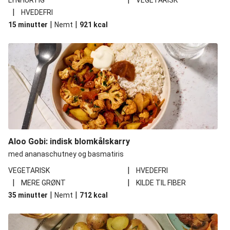
LYNHURTIG
VEGETARISK
|
HVEDEFRI
|
|
15 minutter
Nemt
921
kcal
Aloo Gobi: indisk blomkålskarry
med ananaschutney og basmatiris
|
VEGETARISK
HVEDEFRI
|
|
MERE GRØNT
KILDE TIL FIBER
|
|
35 minutter
Nemt
712
kcal