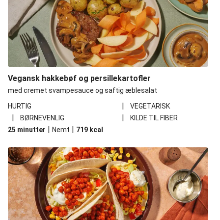
Vegansk hakkebøf og persillekartofler
med cremet svampesauce og saftig æblesalat
|
HURTIG
VEGETARISK
|
|
BØRNEVENLIG
KILDE TIL FIBER
|
|
25 minutter
Nemt
719
kcal