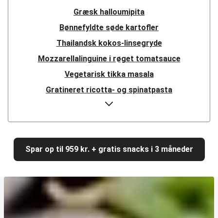
Græsk halloumipita
Bønnefyldte søde kartofler
Thailandsk kokos-linsegryde
Mozzarellalinguine i røget tomatsauce
Vegetarisk tikka masala
Gratineret ricotta- og spinatpasta
Hurtig mexicansk linsegryde
Girasoli i cremet paprikasauce
Græsk halloumisalat
Spar op til 959 kr. + gratis snacks i 3 måneder
Krydret linse-dhal
Harissakrydret halloumi på mujadara-salat
Cajunpaneret halloumi
Hurtig misostegt svampegirasoli med kylling
Shawarma med veggiestykker og zucchini