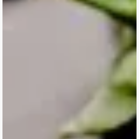
'Cheesy' grøntsagslasagne
Hurtig misostegt svampegirasoli
Middelhavsinspireret gedeost-orzo med kylling
Middelhavsinspireret gedeost-orzo
Asiatiske grøntsagsfrikadeller
Vegetarisk tortellonigratin
Cremet ratatouille- og gnocchigratin
Cremet ratatouille- og gnocchigratin med hakket
oksekød