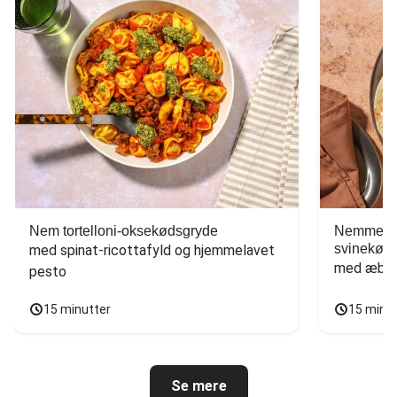
Nem tortelloni-oksekødsgryde
Nemme tac
svinekød
med spinat-ricottafyld og hjemmelavet 
med æbles
pesto
15 minutter
15 minu
Se mere