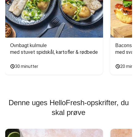
Ovnbagt kulmule
Baconsan
med stuvet spidskål, kartofler & rødbede
med svam
30 minutter
20 minu
Denne uges HelloFresh-opskrifter, du
skal prøve