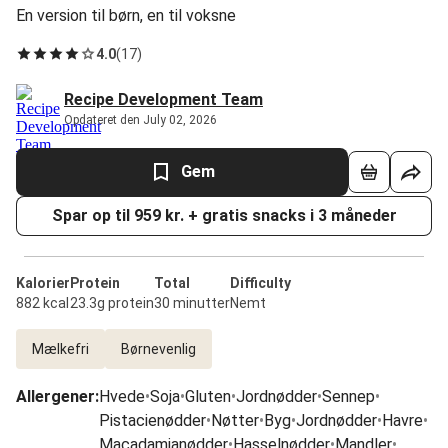
En version til børn, en til voksne
4.0
(
17
)
Recipe Development Team
Opdateret den July 02, 2026
Gem
Spar op til 959 kr. + gratis snacks i 3 måneder
Kalorier
Protein
Total
Difficulty
882 kcal
23.3g protein
30 minutter
Nemt
Mælkefri
Børnevenlig
Allergener
:
Hvede
•
Soja
•
Gluten
•
Jordnødder
•
Sennep
•
Pistacienødder
•
Nøtter
•
Byg
•
Jordnødder
•
Havre
•
Macadamianødder
•
Hasselnødder
•
Mandler
•