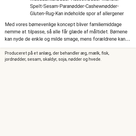
Spelt
•
Sesam
•
Paranødder
•
Cashewnødder
•
Gluten
•
Rug
•
Kan indeholde spor af allergener
Med vores børnevenlige koncept bliver familiemiddage
nemme at tilpasse, så alle får glæde af måltidet. Børnene
kan nyde de enkle og milde smage, mens forældrene kan
tilføje det lille ekstra, der gør retten til deres egen.
Produceret på et anlæg, der behandler æg, mælk, fisk,
jordnødder, sesam, skaldyr, soja, nødder og hvede.