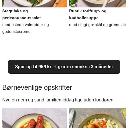
Stegt laks og
Rustik rodfrugt- og
perlecouscoussalat
kødbollesuppe
med ristede valnødder og
med stegt grønkål og gremolata
gedeostecreme
Spar op til 959 kr. + gratis snacks i 3 måneder
Børnevenlige opskrifter
Nyd en nem og sund familiemiddag lige uden for døren.