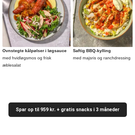
Ovnstegte kålpølser i løgsauce
Saftig BBQ-kylling
med hvidløgsmos og frisk
med majsris og ranchdressing
æblesalat
Spar op til 959 kr. + gratis snacks i 3 måneder