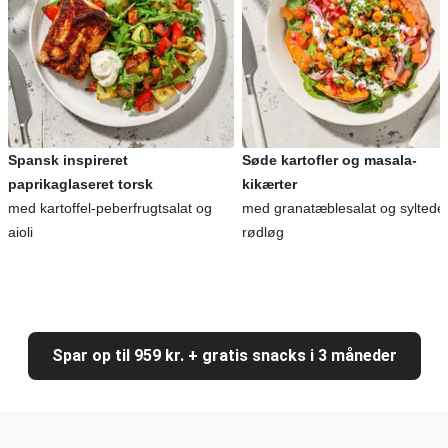
Spansk inspireret
Søde kartofler og masala-
paprikaglaseret torsk
kikærter
med kartoffel-peberfrugtsalat og
med granatæblesalat og syltede
aioli
rødløg
Spar op til 959 kr. + gratis snacks i 3 måneder