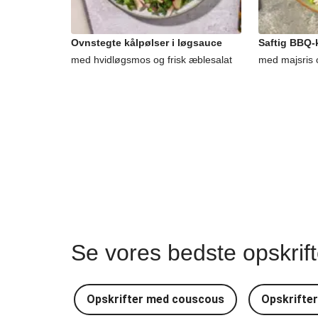
Ovnstegte kålpølser i løgsauce
Saftig BBQ-k
med hvidløgsmos og frisk æblesalat
med majsris 
Se vores bedste opskrif
Opskrifter med couscous
Opskrifte