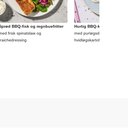
Sprød BBQ-fisk og regnbuefritter
Hurtig BBQ-krydret hvid fis
med frisk spinatslaw og
med purløgsdressing og
fraichedressing
hvidløgskartofler