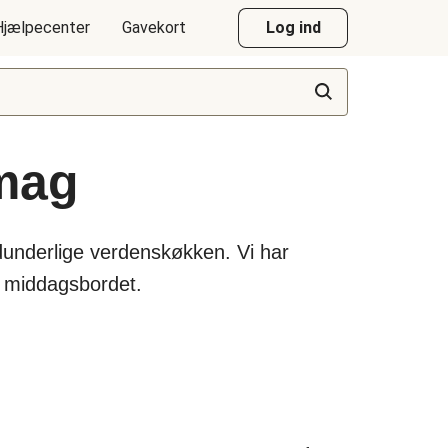
Hjælpecenter
Gavekort
Log ind
smag
dunderlige verdenskøkken. Vi har
e middagsbordet.