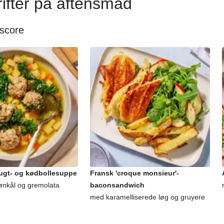
ifter på aftensmad
 score
rugt- og kødbollesuppe
Fransk 'croque monsieur'-
ønkål og gremolata
baconsandwich
med karamelliserede løg og gruyere