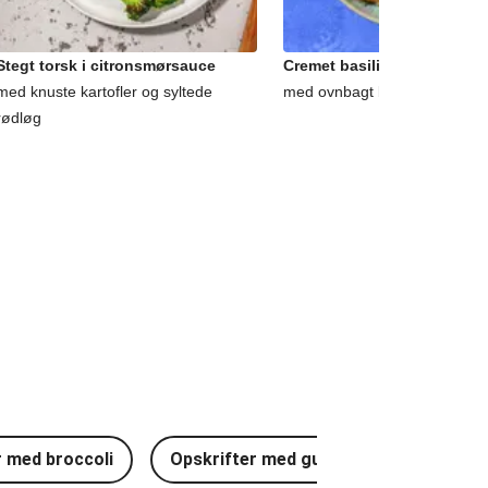
Stegt torsk i citronsmørsauce
Cremet basilikum-zucchini
med knuste kartofler og syltede
med ovnbagt broccoli og ruco
rødløg
r med broccoli
Opskrifter med gulerødder
Opsk