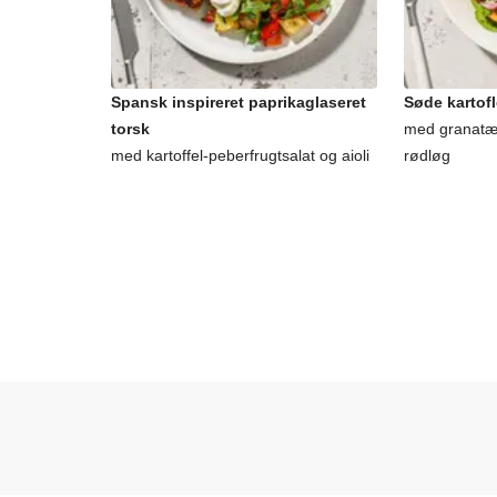
Spansk inspireret paprikaglaseret
Søde kartofl
torsk
med granatæb
med kartoffel-peberfrugtsalat og aioli
rødløg