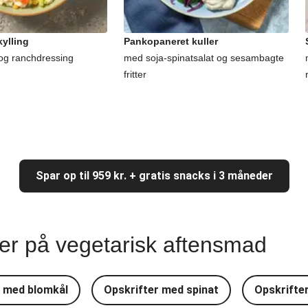
ylling
Pankopaneret kuller
og ranchdressing
med soja-spinatsalat og sesambagte
fritter
Spar op til 959 kr. + gratis snacks i 3 måneder
ter på vegetarisk aftensmad
r med blomkål
Opskrifter med spinat
Opskrifte