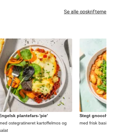
Se alle opskrifterne
Engelsk plantefars-'pie'
Stegt gnocchi og plantefar
med ostegratineret kartoffelmos og
med frisk basilikum og finreve
salat