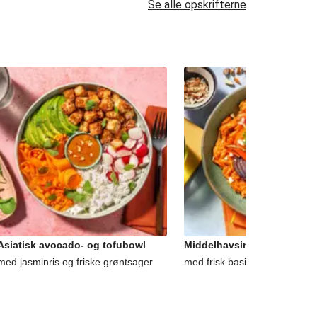
Se alle opskrifterne
Asiatisk avocado- og tofubowl
Middelhavsinspireret gede
med jasminris og friske grøntsager
med frisk basilikum og mandl