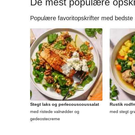
De mest populære opskr
Populære favoritopskrifter med bedste
Stegt laks og perlecouscoussalat
Rustik rodf
med ristede valnødder og
med stegt gr
gedeostecreme