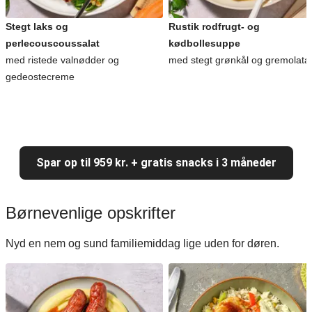
Stegt laks og
Rustik rodfrugt- og
perlecouscoussalat
kødbollesuppe
med ristede valnødder og
med stegt grønkål og gremolata
gedeostecreme
Spar op til 959 kr. + gratis snacks i 3 måneder
Børnevenlige opskrifter
Nyd en nem og sund familiemiddag lige uden for døren.