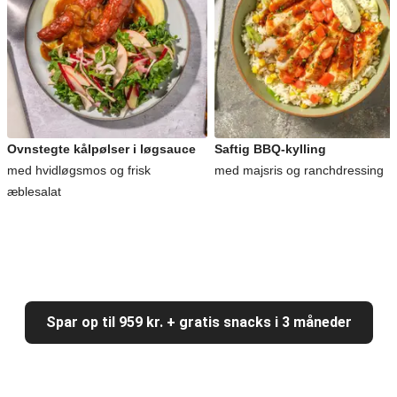
Ovnstegte kålpølser i løgsauce
Saftig BBQ-kylling
med hvidløgsmos og frisk
med majsris og ranchdressing
æblesalat
Spar op til 959 kr. + gratis snacks i 3 måneder