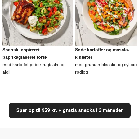
Spansk inspireret
Søde kartofler og masala-
paprikaglaseret torsk
kikærter
med kartoffel-peberfrugtsalat og
med granatæblesalat og syltede
aioli
rødløg
Spar op til 959 kr. + gratis snacks i 3 måneder