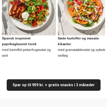
Spansk inspireret
Søde kartofler og masala-
paprikaglaseret torsk
kikærter
med kartoffel-peberfrugtsalat og
med granatæblesalat og syltede
aioli
rødløg
Spar op til 959 kr. + gratis snacks i 3 måneder