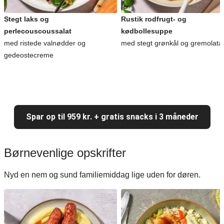
Stegt laks og
Rustik rodfrugt- og
perlecouscoussalat
kødbollesuppe
med ristede valnødder og
med stegt grønkål og gremolata
gedeostecreme
Spar op til 959 kr. + gratis snacks i 3 måneder
Børnevenlige opskrifter
Nyd en nem og sund familiemiddag lige uden for døren.