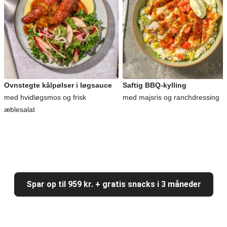
Ovnstegte kålpølser i løgsauce
Saftig BBQ-kylling
med hvidløgsmos og frisk
med majsris og ranchdressing
æblesalat
Spar op til 959 kr. + gratis snacks i 3 måneder