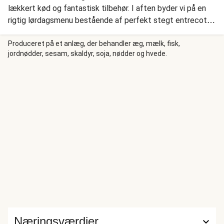
lækkert kød og fantastisk tilbehør. I aften byder vi på en
rigtig lørdagsmenu bestående af perfekt stegt entrecote
og en forførende sauce med basilikumpesto, sennep og
crème fraiche. Spændende tilbehør er kartofler bagt med
Produceret på et anlæg, der behandler æg, mælk, fisk,
jordnødder, sesam, skaldyr, soja, nødder og hvede.
aromatisk rosmarin og stegte cherrytomater og broccoli.
Velbekomme!
Næringsværdier