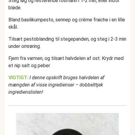
Steg løg og resterende rosmarin i 1-2 min, eller indtil
bløde.
Bland basilikumpesto, sennep og crème fraiche i en lille
skål.
Tilsæt pestoblanding til stegepanden, og steg i 2-3 min
under omrøring.
Fjern fra varmen, og tilsæt halvdelen af ost. Krydr med
et nip salt og peber.
VIGTIGT:
I denne opskrift bruges halvdelen af
mængden af visse ingredienser – dobbelttjek
ingredienslisten!