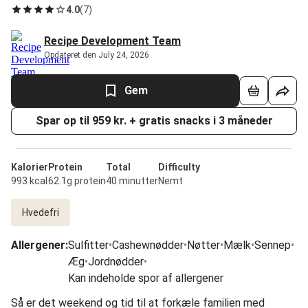
4.0
(
7
)
Recipe Development Team
Opdateret den July 24, 2026
Gem
Spar op til 959 kr. + gratis snacks i 3 måneder
Kalorier
Protein
Total
Difficulty
993 kcal
62.1g protein
40 minutter
Nemt
Hvedefri
Allergener
:
Sulfitter
•
Cashewnødder
•
Nøtter
•
Mælk
•
Sennep
•
Æg
•
Jordnødder
•
Kan indeholde spor af allergener
Så er det weekend og tid til at forkæle familien med