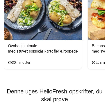
Ovnbagt kulmule
Baconsan
med stuvet spidskål, kartofler & rødbede
med svam
30 minutter
20 minu
Denne uges HelloFresh-opskrifter, du
skal prøve