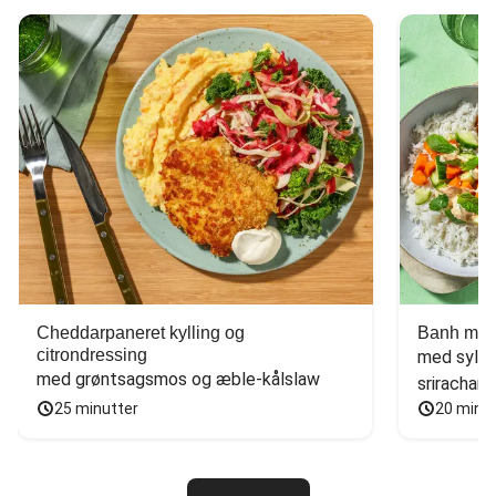
Cheddarpaneret kylling og
Banh mi-i
citrondressing
med sylte
med grøntsagsmos og æble-kålslaw
sriracham
25 minutter
20 minu