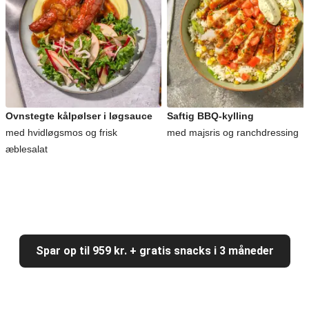
Ovnstegte kålpølser i løgsauce
Saftig BBQ-kylling
med hvidløgsmos og frisk
med majsris og ranchdressing
æblesalat
Spar op til 959 kr. + gratis snacks i 3 måneder