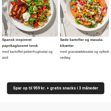
Spansk inspireret
Søde kartofler og masala-
paprikaglaseret torsk
kikærter
med kartoffel-peberfrugtsalat og
med granatæblesalat og syltede
aioli
rødløg
Spar op til 959 kr. + gratis snacks i 3 måneder