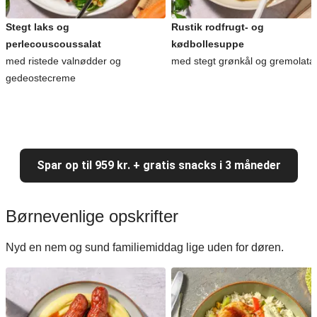
Stegt laks og
Rustik rodfrugt- og
perlecouscoussalat
kødbollesuppe
med ristede valnødder og
med stegt grønkål og gremolata
gedeostecreme
Spar op til 959 kr. + gratis snacks i 3 måneder
Børnevenlige opskrifter
Nyd en nem og sund familiemiddag lige uden for døren.