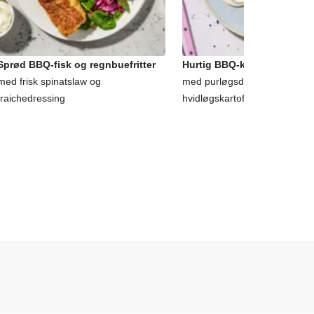
Sprød BBQ-fisk og regnbuefritter
Hurtig BBQ-krydret hvid fis
med frisk spinatslaw og
med purløgsdressing og
fraichedressing
hvidløgskartofler