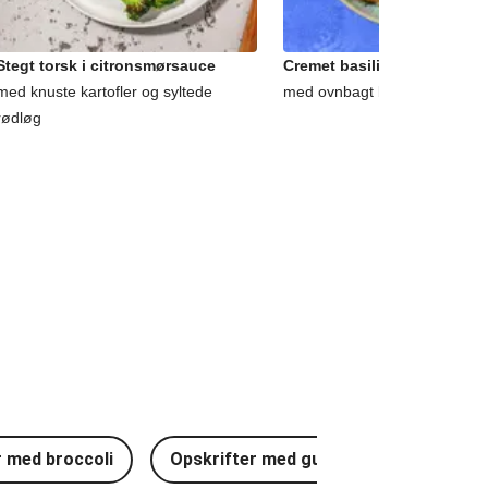
Stegt torsk i citronsmørsauce
Cremet basilikum-zucchini
med knuste kartofler og syltede
med ovnbagt broccoli og ruco
rødløg
r med broccoli
Opskrifter med gulerødder
Opsk