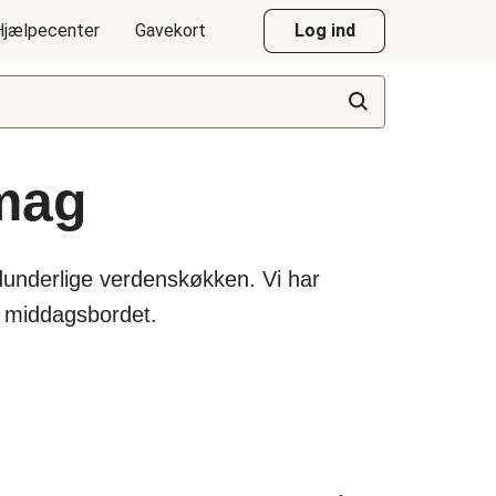
Hjælpecenter
Gavekort
Log ind
smag
dunderlige verdenskøkken. Vi har
e middagsbordet.