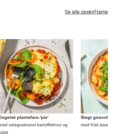
Se alle opskrifterne
Engelsk plantefars-'pie'
Stegt gnocchi og plantefar
med ostegratineret kartoffelmos og
med frisk basilikum og finreve
salat