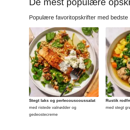
De mest populære opskr
Populære favoritopskrifter med bedste
Stegt laks og perlecouscoussalat
Rustik rodf
med ristede valnødder og
med stegt gr
gedeostecreme