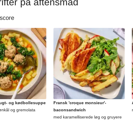
ifter på aftensmad
 score
rugt- og kødbollesuppe
Fransk 'croque monsieur'-
ønkål og gremolata
baconsandwich
med karamelliserede løg og gruyere