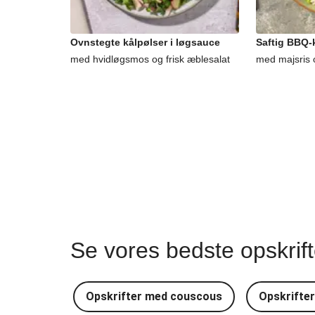
Ovnstegte kålpølser i løgsauce
Saftig BBQ-k
med hvidløgsmos og frisk æblesalat
med majsris 
Se vores bedste opskrif
Opskrifter med couscous
Opskrifte