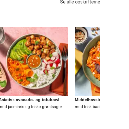
Se alle opskrifterne
Asiatisk avocado- og tofubowl
Middelhavsinspireret gede
med jasminris og friske grøntsager
med frisk basilikum og mandl