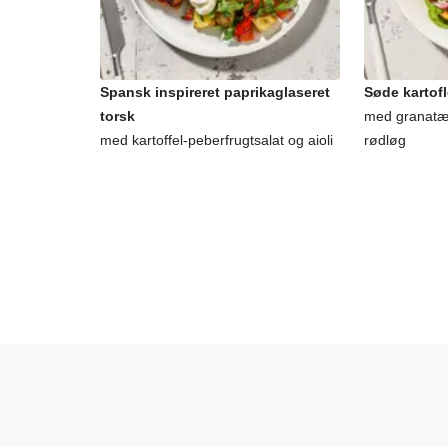
Spansk inspireret paprikaglaseret
Søde kartofl
torsk
med granatæb
med kartoffel-peberfrugtsalat og aioli
rødløg