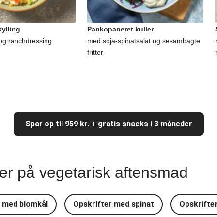
ylling
Pankopaneret kuller
og ranchdressing
med soja-spinatsalat og sesambagte
fritter
Spar op til 959 kr. + gratis snacks i 3 måneder
ter på vegetarisk aftensmad
r med blomkål
Opskrifter med spinat
Opskrifte