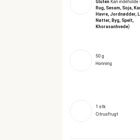
Gluten
Kan indeholde 
Rug, Sesam, Soja, Ka
Havre, Jordnødder, L
Nøtter, Byg, Spelt,
)
Khorasanhvede
50 g
Honning
1 stk
Citrusfrugt