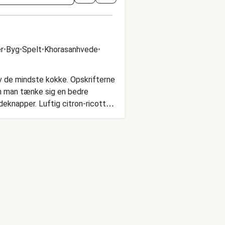
r
•
Byg
•
Spelt
•
Khorasanhvede
•
v de mindste kokke. Opskrifterne
n man tænke sig en bedre
eknapper. Luftig citron-ricotta