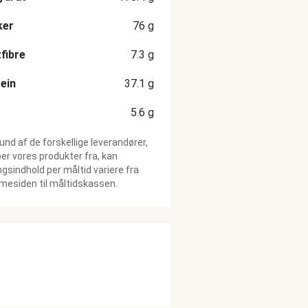
ker
76
g
fibre
7.3
g
ein
37.1
g
5.6
g
und af de forskellige leverandører,
ber vores produkter fra, kan
gsindhold per måltid variere fra
esiden til måltidskassen.