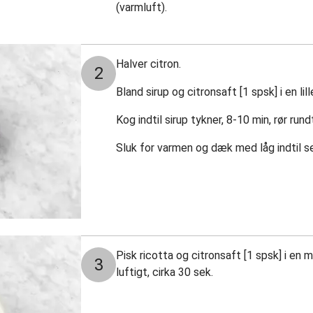
(varmluft).
Halver citron.
2
Bland sirup og citronsaft [1 spsk] i en li
Kog indtil sirup tykner, 8-10 min, rør ru
Sluk for varmen og dæk med låg indtil se
Pisk ricotta og citronsaft [1 spsk] i en m
3
luftigt, cirka 30 sek.