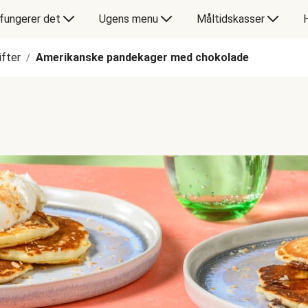
fungerer det
Ugens menu
Måltidskasser
ifter
Amerikanske pandekager med chokolade
/