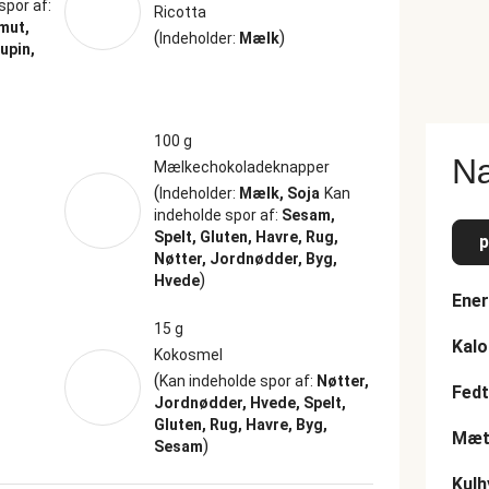
spor af:
Ricotta
mut,
(
)
Indeholder:
Mælk
upin,
100 g
Næ
Mælkechokoladeknapper
(
Indeholder:
Mælk, Soja
Kan
indeholde spor af:
Sesam,
Spelt, Gluten, Havre, Rug,
p
Nøtter, Jordnødder, Byg,
)
Hvede
Ener
15 g
Kalo
Kokosmel
(
Kan indeholde spor af:
Nøtter,
Fedt
Jordnødder, Hvede, Spelt,
Gluten, Rug, Havre, Byg,
Mætt
)
Sesam
Kulh