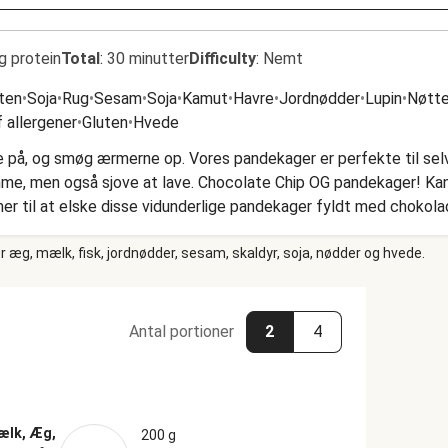
g protein
Total
:
30 minutter
Difficulty
:
Nemt
ten
•
Soja
•
Rug
•
Sesam
•
Soja
•
Kamut
•
Havre
•
Jordnødder
•
Lupin
•
Nøtte
 allergener
•
Gluten
•
Hvede
e på, og smøg ærmerne op. Vores pandekager er perfekte til sel
me, men også sjove at lave. Chocolate Chip OG pandekager! Ka
r til at elske disse vidunderlige pandekager fyldt med chokolad
 kontrast til alt det søde.
 æg, mælk, fisk, jordnødder, sesam, skaldyr, soja, nødder og hvede.
Antal portioner
2
4
ælk, Æg,
200 g