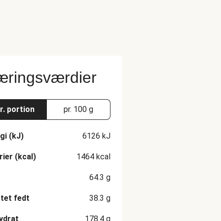
ringsværdier
r. portion
pr. 100 g
gi (kJ)
6126
kJ
rier (kcal)
1464
kcal
64.3
g
et fedt
38.3
g
ydrat
178.4
g