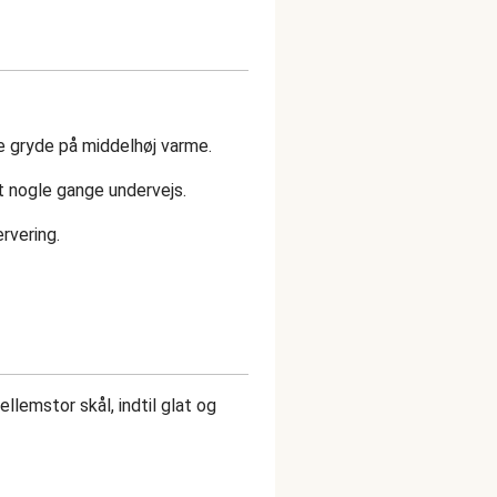
lle gryde på middelhøj varme.
ndt nogle gange undervejs.
rvering.
ellemstor skål, indtil glat og