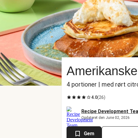
Amerikanske
4 portioner | med rørt citr
4.0
(
26
)
Recipe Development Te
Opdateret den June 02, 2026
Gem