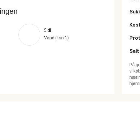
ringen
Suk
Kost
5 dl
Prot
Vand (trin 1)
Salt
På gr
vi kø
nærin
hjemm