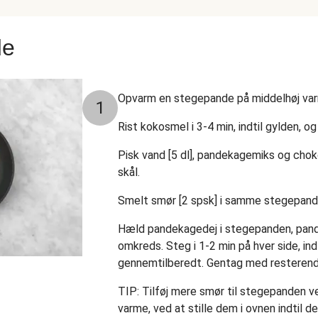
de
Opvarm en stegepande på middelhøj va
1
Rist kokosmel i 3-4 min, indtil gylden, og s
Pisk vand [5 dl], pandekagemiks og cho
skål.
Smelt smør [2 spsk] i samme stegepand
Hæld pandekagedej i stegepanden, pand
omkreds. Steg i 1-2 min på hver side, ind
gennemtilberedt. Gentag med resterend
TIP: Tilføj mere smør til stegepanden 
varme, ved at stille dem i ovnen indtil 