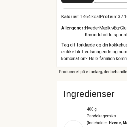
Kalorier
:
1464 kcal
Protein
:
37.1
Allergener
:
Hvede
•
Mælk
•
Æg
•
Glu
Kan indeholde spor af
Tag dit forklæde og din kokkehu
er ikke blot velsmagende og nem
kombination? Hele familien komme
og syrlig citronsirup giver en skøn
Produceret på et anlæg, der behandler
Ingredienser
400 g
Pandekagemiks
(
Indeholder:
Hvede, M