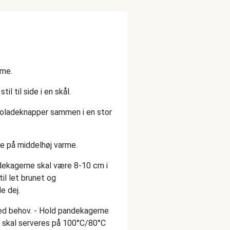
rme.
til til side i en skål.
koladeknapper sammen i en stor
e på middelhøj varme.
ekagerne skal være 8-10 cm i
til let brunet og
e dej.
ved behov. - Hold pandekagerne
de skal serveres på 100°C/80°C