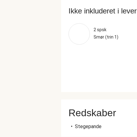
Ikke inkluderet i leve
2 spsk
Smør (trin 1)
Redskaber
•
Stegepande