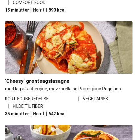
|
COMFORT FOOD
|
|
15 minutter
Nemt
890
kcal
'Cheesy' grøntsagslasagne
med lag af aubergine, mozzarella og Parmigiano Reggiano
|
KORT FORBEREDELSE
VEGETARISK
|
KILDE TIL FIBER
|
|
35 minutter
Nemt
642
kcal