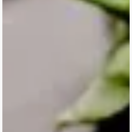
Gratineret linsepasta
Oreganostegt halloumi
Japanske grøntsagsdeller
Stegte veggiestykker i kung pao-sauce
Thailandsk ananas- og grøntsagskarry
Cremet blomkålskarry
BBQ veggiestykker-sandwich
Ovnbagt sød kartoffel
Ovnbagt sød kartoffel med laks