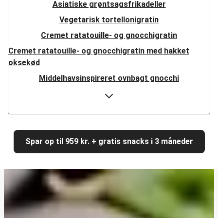
Asiatiske grøntsagsfrikadeller
Vegetarisk tortellonigratin
Cremet ratatouille- og gnocchigratin
Cremet ratatouille- og gnocchigratin med hakket
oksekød
Middelhavsinspireret ovnbagt gnocchi
Cajunkrydret halloumi
Veggiestykker i libanesisk fladbrød
Pandestegte grøntsagsgyoza
Cremet gedeostspaghetti med kyllingestrimler
Spar op til 959 kr. + gratis snacks i 3 måneder
Cremet gedeostspaghetti
Sprød kikærtebowl
Sprød kikærtebowl med laks
Vegetariske halloumitacos