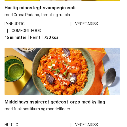
Hurtig misostegt svampegirasoli
med Grana Padano, tomat og rucola
|
LYNHURTIG
VEGETARISK
|
COMFORT FOOD
|
|
15 minutter
Nemt
730
kcal
Middelhavsinspireret gedeost-orzo med kylling
med frisk basilikum og mandelflager
|
HURTIG
VEGETARISK