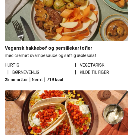
Vegansk hakkebøf og persillekartofler
med cremet svampesauce og saftig æblesalat
|
HURTIG
VEGETARISK
|
|
BØRNEVENLIG
KILDE TIL FIBER
|
|
25 minutter
Nemt
719
kcal