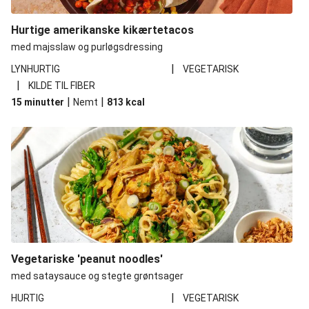
Hurtige amerikanske kikærtetacos
med majsslaw og purløgsdressing
|
LYNHURTIG
VEGETARISK
|
KILDE TIL FIBER
|
|
15 minutter
Nemt
813
kcal
Vegetariske 'peanut noodles'
med sataysauce og stegte grøntsager
|
HURTIG
VEGETARISK