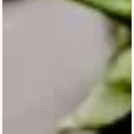
'Cheesy' grøntsagslasagne
Hurtig misostegt svampegirasoli
Middelhavsinspireret gedeost-orzo med kylling
Middelhavsinspireret gedeost-orzo
Asiatiske grøntsagsfrikadeller
Vegetarisk tortellonigratin
Cremet ratatouille- og gnocchigratin
Cremet ratatouille- og gnocchigratin med hakket
oksekød