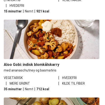
LYNHURTIG
VEGETARISK
|
HVEDEFRI
|
|
15 minutter
Nemt
921
kcal
Aloo Gobi: indisk blomkålskarry
med ananaschutney og basmatiris
|
VEGETARISK
HVEDEFRI
|
|
MERE GRØNT
KILDE TIL FIBER
|
|
35 minutter
Nemt
712
kcal