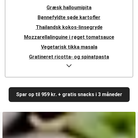
Græsk halloumipita
Bønnefyldte søde kartofler
Thailandsk kokos-linsegryde
Mozzarellalinguine i røget tomatsauce
Vegetarisk tikka masala
Gratineret ricotta- og spinatpasta
Hurtig mexicansk linsegryde
Girasoli i cremet paprikasauce
Græsk halloumisalat
Spar op til 959 kr. + gratis snacks i 3 måneder
Krydret linse-dhal
Harissakrydret halloumi på mujadara-salat
Cajunpaneret halloumi
Hurtig misostegt svampegirasoli med kylling
Shawarma med veggiestykker og zucchini