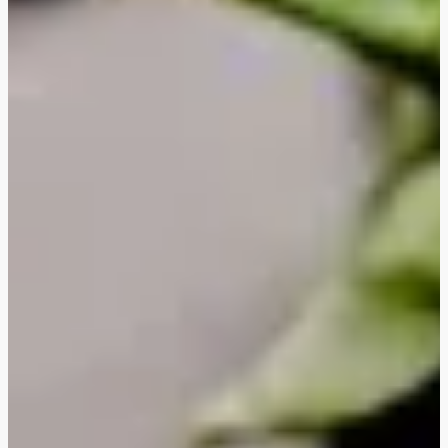
'Cheesy' grøntsagslasagne
Hurtig misostegt svampegirasoli
Middelhavsinspireret gedeost-orzo med kylling
Middelhavsinspireret gedeost-orzo
Asiatiske grøntsagsfrikadeller
Vegetarisk tortellonigratin
Cremet ratatouille- og gnocchigratin
Cremet ratatouille- og gnocchigratin med hakket
oksekød