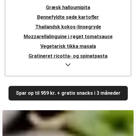
Græsk halloumipita
Bønnefyldte søde kartofler
Thailandsk kokos-linsegryde
Mozzarellalinguine i røget tomatsauce
Vegetarisk tikka masala
Gratineret ricotta- og spinatpasta
Hurtig mexicansk linsegryde
Girasoli i cremet paprikasauce
Græsk halloumisalat
Spar op til 959 kr. + gratis snacks i 3 måneder
Krydret linse-dhal
Harissakrydret halloumi på mujadara-salat
Cajunpaneret halloumi
Hurtig misostegt svampegirasoli med kylling
Shawarma med veggiestykker og zucchini