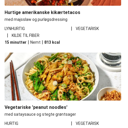
Hurtige amerikanske kikærtetacos
med majsslaw og purløgsdressing
|
LYNHURTIG
VEGETARISK
|
KILDE TIL FIBER
|
|
15 minutter
Nemt
813
kcal
Vegetariske 'peanut noodles'
med sataysauce og stegte grøntsager
|
HURTIG
VEGETARISK