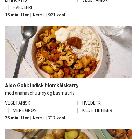
LYNHURTIG
VEGETARISK
|
HVEDEFRI
|
|
15 minutter
Nemt
921
kcal
Aloo Gobi: indisk blomkålskarry
med ananaschutney og basmatiris
|
VEGETARISK
HVEDEFRI
|
|
MERE GRØNT
KILDE TIL FIBER
|
|
35 minutter
Nemt
712
kcal