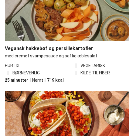
Vegansk hakkebøf og persillekartofler
med cremet svampesauce og saftig æblesalat
|
HURTIG
VEGETARISK
|
|
BØRNEVENLIG
KILDE TIL FIBER
|
|
25 minutter
Nemt
719
kcal