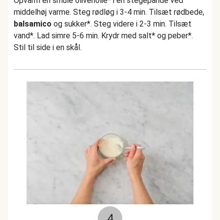
Opvarm en smule olivenolie* i en stegepande ved
middelhøj varme. Steg rødløg i 3-4 min. Tilsæt rødbede,
balsamico
og sukker*. Steg videre i 2-3 min. Tilsæt
vand*. Lad simre 5-6 min. Krydr med salt* og peber*.
Stil til side i en skål.
4