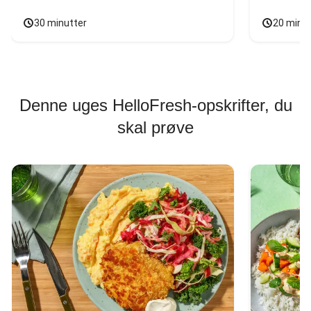
30 minutter
20 minu
Denne uges HelloFresh-opskrifter, du
skal prøve