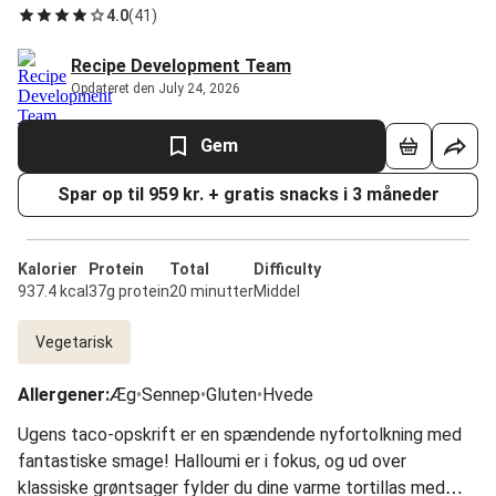
4.0
(
41
)
Recipe Development Team
Opdateret den July 24, 2026
Gem
Spar op til 959 kr. + gratis snacks i 3 måneder
Kalorier
Protein
Total
Difficulty
937.4 kcal
37g protein
20 minutter
Middel
Vegetarisk
Allergener
:
Æg
•
Sennep
•
Gluten
•
Hvede
Ugens taco-opskrift er en spændende nyfortolkning med
fantastiske smage! Halloumi er i fokus, og ud over
klassiske grøntsager fylder du dine varme tortillas med