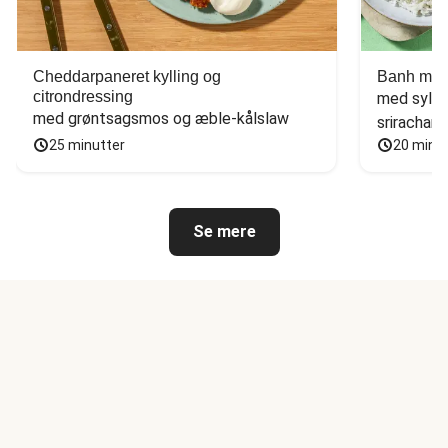
Cheddarpaneret kylling og
Banh mi-i
citrondressing
med sylte
med grøntsagsmos og æble-kålslaw
sriracham
25 minutter
20 minu
Se mere