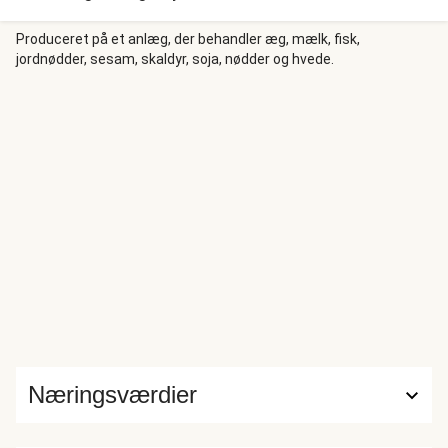
saftig citronaioli og lækker rødbederelish, som både
mætter og forener sig fantastisk i smag. Velkomponeret,
Produceret på et anlæg, der behandler æg, mælk, fisk,
jordnødder, sesam, skaldyr, soja, nødder og hvede.
enkelt og vidunderligt godt.
Næringsværdier