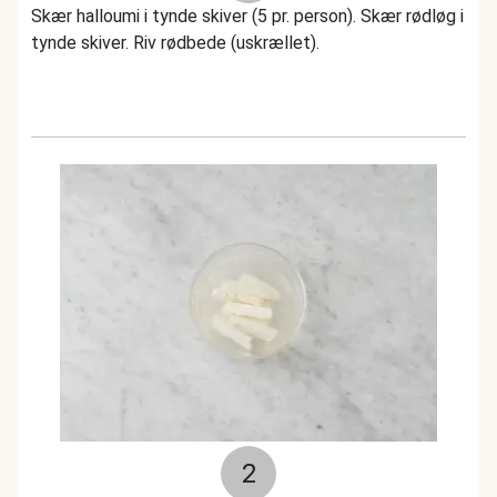
Skær halloumi i tynde skiver (5 pr. person). Skær rødløg i
tynde skiver. Riv rødbede (uskrællet).
2