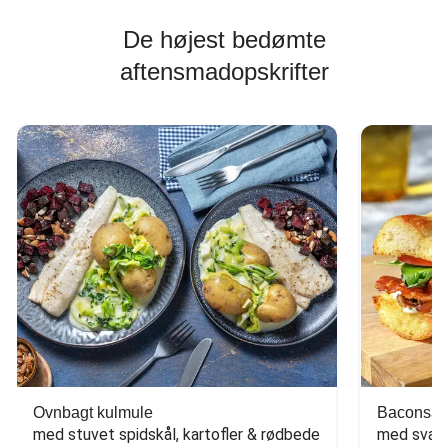
De højest bedømte
aftensmadopskrifter
Ovnbagt kulmule
Baconsan
med stuvet spidskål, kartofler & rødbede
med svam