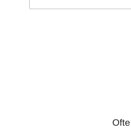
Veggiestykker i libanesisk
Cremet gedeostspaghetti med ky
Sprød kikærtebow
Vegetariske halloumi
Oreganostegt hallo
Stegte veggiestykker i kun
Cremet blomkålska
Ovnbagt sød kartof
Ofte