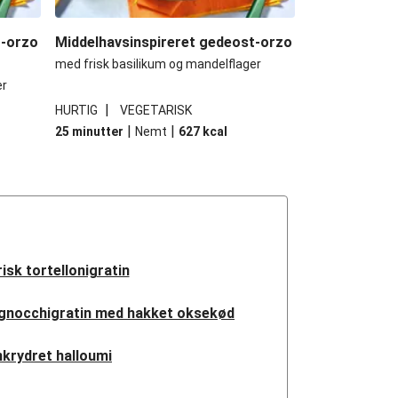
t-orzo
Middelhavsinspireret gedeost-orzo
med frisk basilikum og mandelflager
er
|
HURTIG
VEGETARISK
|
|
25 minutter
Nemt
627
kcal
isk tortellonigratin
 gnocchigratin med hakket oksekød
nkrydret halloumi