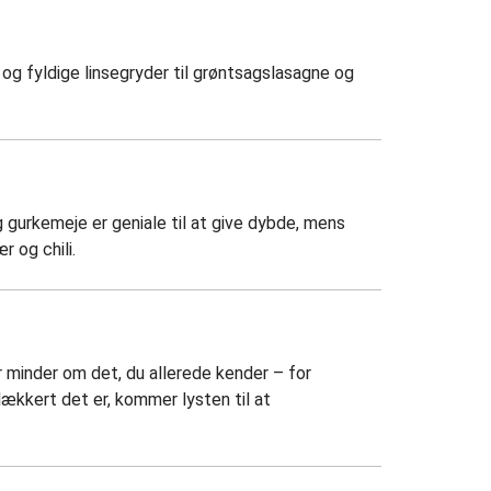
 og fyldige linsegryder til grøntsagslasagne og
 gurkemeje er geniale til at give dybde, mens
r og chili.
r minder om det, du allerede kender – for
ækkert det er, kommer lysten til at