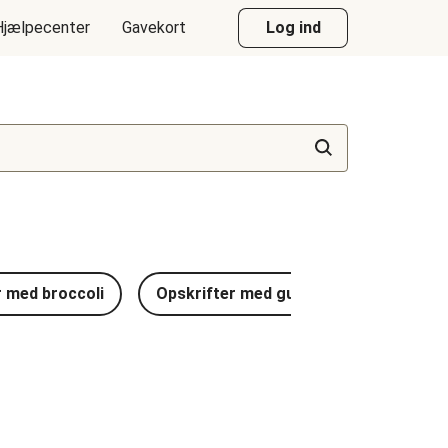
Hjælpecenter
Gavekort
Log ind
r med broccoli
Opskrifter med gulerødder
Opsk