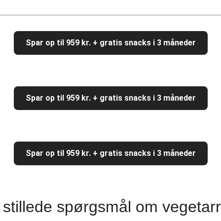
 fladbrød
Pandeste
llingestrimler
Cremet
Spar op til 959 kr. + gratis snacks i 3 måneder
l
Sprød k
tacos
Grat
umi
Japans
Spar op til 959 kr. + gratis snacks i 3 måneder
g pao-sauce
Thailandsk a
rry
BBQ veg
Spar op til 959 kr. + gratis snacks i 3 måneder
fel
Ovnbagt s
 stillede spørgsmål om vegetarr