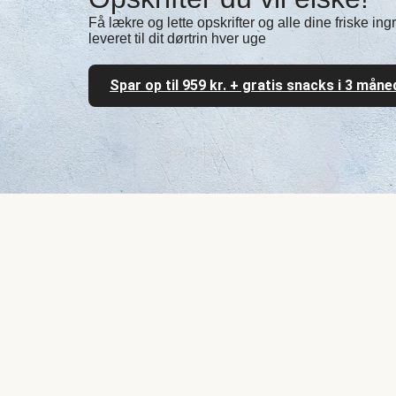
Få lækre og lette opskrifter og alle dine friske in
leveret til dit dørtrin hver uge
Spar op til 959 kr. + gratis snacks i 3 måne