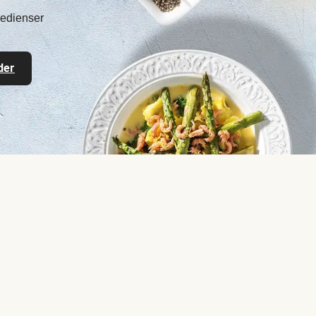
gredienser
der