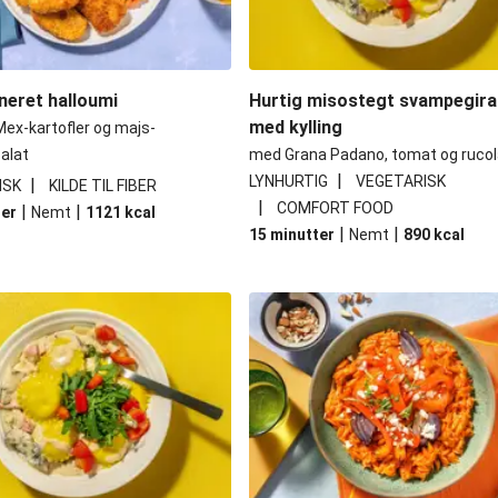
neret halloumi
Hurtig misostegt svampegira
med kylling
ex-kartofler og majs-
alat
med Grana Padano, tomat og rucol
|
LYNHURTIG
VEGETARISK
|
ISK
KILDE TIL FIBER
|
COMFORT FOOD
|
|
ter
Nemt
1121
kcal
|
|
15 minutter
Nemt
890
kcal