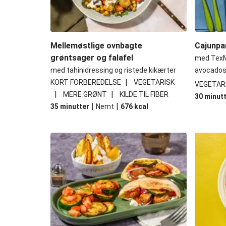
Mellemøstlige ovnbagte
Cajunpa
grøntsager og falafel
med TexM
med tahinidressing og ristede kikærter
avocados
|
KORT FORBEREDELSE
VEGETARISK
VEGETAR
|
|
MERE GRØNT
KILDE TIL FIBER
30 minut
|
|
35 minutter
Nemt
676
kcal