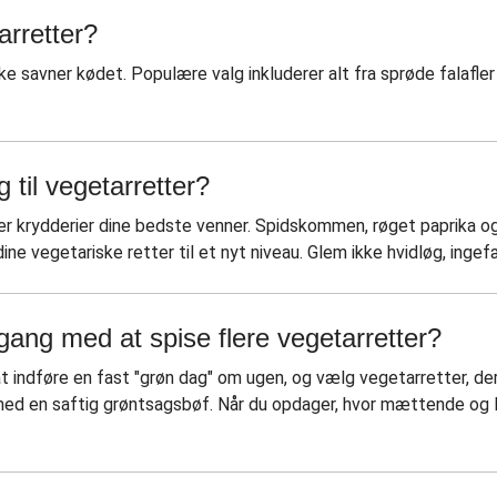
rretter?
e savner kødet. Populære valg inkluderer alt fra sprøde falafler
 til vegetarretter?
 er krydderier dine bedste venner. Spidskommen, røget paprika og
ne vegetariske retter til et nyt niveau. Glem ikke hvidløg, ingefæ
ng med at spise flere vegetarretter?
t indføre en fast "grøn dag" om ugen, og vælg vegetarretter, de
med en saftig grøntsagsbøf. Når du opdager, hvor mættende og l