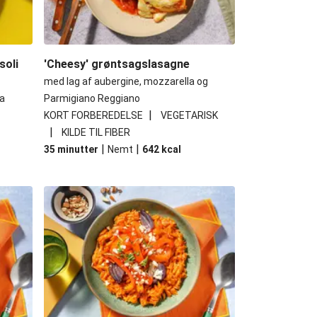
soli
'Cheesy' grøntsagslasagne
med lag af aubergine, mozzarella og
a
Parmigiano Reggiano
|
KORT FORBEREDELSE
VEGETARISK
|
KILDE TIL FIBER
|
|
35 minutter
Nemt
642
kcal