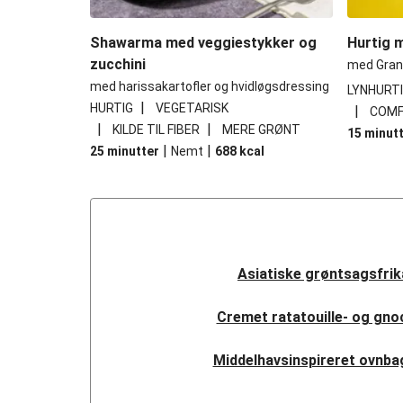
Shawarma med veggiestykker og
Hurtig 
zucchini
med Gran
med harissakartofler og hvidløgsdressing
LYNHURT
|
HURTIG
VEGETARISK
|
COMF
|
|
KILDE TIL FIBER
MERE GRØNT
15 minut
|
|
25 minutter
Nemt
688
kcal
Asiatiske grøntsagsfrik
Cremet ratatouille- og gno
Middelhavsinspireret ovnba