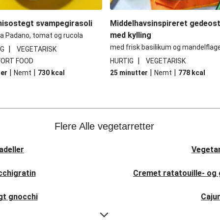
misostegt svampegirasoli
Middelhavsinspireret gedeos
med kylling
a Padano, tomat og rucola
med frisk basilikum og mandelflag
|
IG
VEGETARISK
|
ORT FOOD
HURTIG
VEGETARISK
|
|
|
|
ter
Nemt
730
kcal
25 minutter
Nemt
778
kcal
Flere Alle vegetarretter
adeller
Vegetar
cchigratin
Cremet ratatouille- og
gt gnocchi
Caju