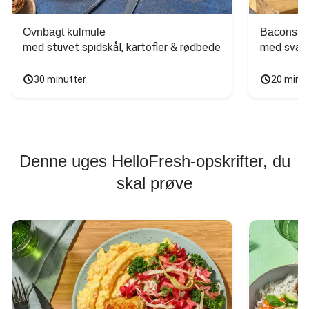
Ovnbagt kulmule
Baconsan
med stuvet spidskål, kartofler & rødbede
med svam
30 minutter
20 minu
Denne uges HelloFresh-opskrifter, du
skal prøve