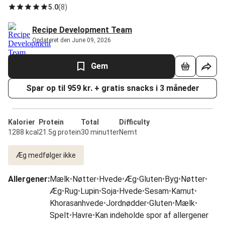
5.0
(
8
)
Recipe Development Team
Opdateret den June 09, 2026
Gem
Spar op til 959 kr. + gratis snacks i 3 måneder
Kalorier
Protein
Total
Difficulty
1288 kcal
21.5g protein
30 minutter
Nemt
Æg medfølger ikke
Allergener
:
Mælk
•
Nøtter
•
Hvede
•
Æg
•
Gluten
•
Byg
•
Nøtter
•
Æg
•
Rug
•
Lupin
•
Soja
•
Hvede
•
Sesam
•
Kamut
•
Khorasanhvede
•
Jordnødder
•
Gluten
•
Mælk
•
Spelt
•
Havre
•
Kan indeholde spor af allergener