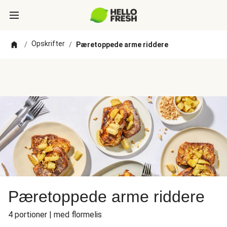
Opskrifter
/
/
Pæretoppede arme riddere
Pæretoppede arme riddere
4 portioner | med flormelis