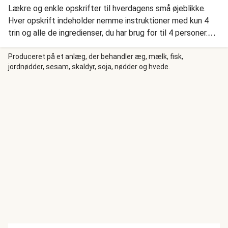
Lækre og enkle opskrifter til hverdagens små øjeblikke.
Hver opskrift indeholder nemme instruktioner med kun 4
trin og alle de ingredienser, du har brug for til 4 personer.
Arme riddere kaldes French toast på engelsk, og er luftige,
bløde brød, der vendes i æg og madlavningsfløde, og
Produceret på et anlæg, der behandler æg, mælk, fisk,
jordnødder, sesam, skaldyr, soja, nødder og hvede.
steges gyldne i smør og lidt olivenolie. Vi topper med pære
indkogt i sirup, og sprøde mandler.