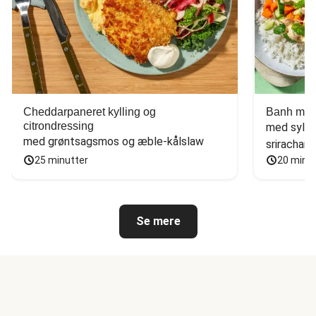
Cheddarpaneret kylling og
Banh mi-i
citrondressing
med sylte
med grøntsagsmos og æble-kålslaw
sriracham
25 minutter
20 minu
Se mere