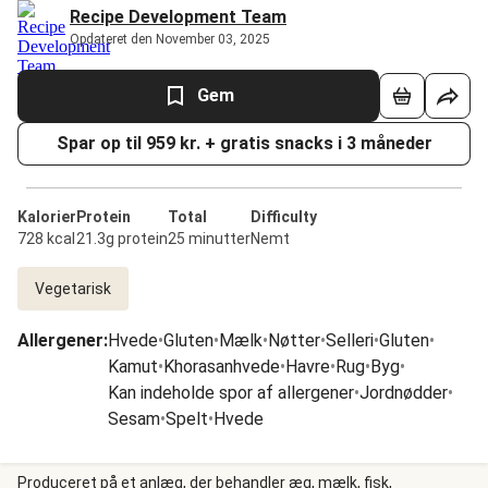
Recipe Development Team
Opdateret den November 03, 2025
Gem
Spar op til 959 kr. + gratis snacks i 3 måneder
Kalorier
Protein
Total
Difficulty
728 kcal
21.3g protein
25 minutter
Nemt
Vegetarisk
Allergener
:
Hvede
•
Gluten
•
Mælk
•
Nøtter
•
Selleri
•
Gluten
•
Kamut
•
Khorasanhvede
•
Havre
•
Rug
•
Byg
•
Kan indeholde spor af allergener
•
Jordnødder
•
Sesam
•
Spelt
•
Hvede
Produceret på et anlæg, der behandler æg, mælk, fisk,