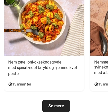
Nem tortelloni-oksekødsgryde
Nemme tac
svinekød
med spinat-ricottafyld og hjemmelavet 
med æbles
pesto
15 minutter
15 minu
Se mere