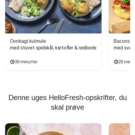
Ovnbagt kulmule
Baconsan
med stuvet spidskål, kartofler & rødbede
med svam
30 minutter
20 minu
Denne uges HelloFresh-opskrifter, du
skal prøve