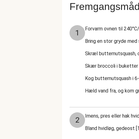
Fremgangsmå
Forvarm ovnen til 240°C/
1
Bring en stor gryde med s
Skræl butternutsquash, o
Skær broccoli i buketter
Kog butternutsquash i 6-
Hæld vand fra, og kom gr
Imens, pres eller hak hvid
2
Bland hvidløg, gedeost [1