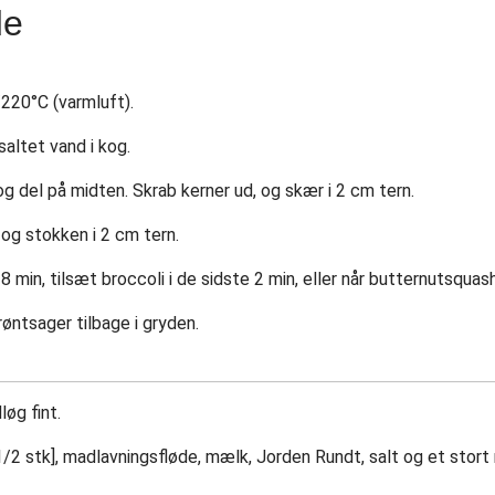
de
220°C (varmluft).
altet vand i kog.
g del på midten. Skrab kerner ud, og skær i 2 cm tern.
 og stokken i 2 cm tern.
8 min, tilsæt broccoli i de sidste 2 min, eller når butternutsqua
øntsager tilbage i gryden.
løg fint.
/2 stk], madlavningsfløde, mælk, Jorden Rundt, salt og et stort nip