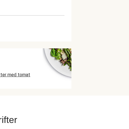
fter med tomat
fter