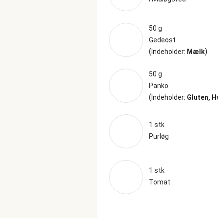
50 g
Gedeost
(
)
Indeholder:
Mælk
50 g
Panko
(
Indeholder:
Gluten, 
1 stk
Purløg
1 stk
Tomat