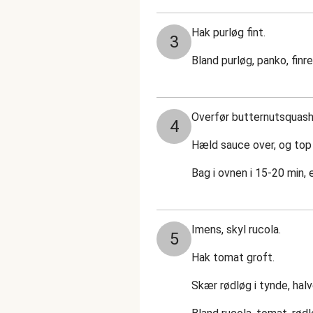
Hak purløg fint.
3
Bland purløg, panko, finrev
Overfør butternutsquash o
4
Hæld sauce over, og to
Bag i ovnen i 15-20 min, 
Imens, skyl rucola.
5
Hak tomat groft.
Skær rødløg i tynde, halv