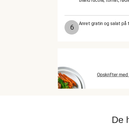
Bland rucola, tomat, rødlø
Anret gratin og salat på t
6
Opskrifter med 
De 