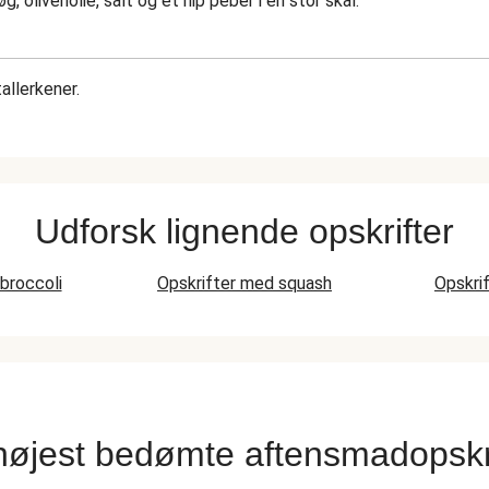
g, olivenolie, salt og et nip peber i en stor skål.
allerkener.
Udforsk lignende opskrifter
broccoli
Opskrifter med squash
Opskri
højest bedømte aftensmadopskri