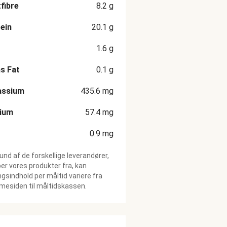
fibre
8.2
g
ein
20.1
g
1.6
g
s Fat
0.1
g
assium
435.6
mg
cium
57.4
mg
0.9
mg
und af de forskellige leverandører,
ber vores produkter fra, kan
gsindhold per måltid variere fra
esiden til måltidskassen.