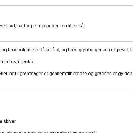
et ost, salt og et nip peber i en lille skål.
g broccoli til et ildfast fad, og bred grøntsager ud i et jævnt l
p med ostepanko.
eller indtil grøntsager er gennemtilberedte og gratinen er gylden.
e skiver.