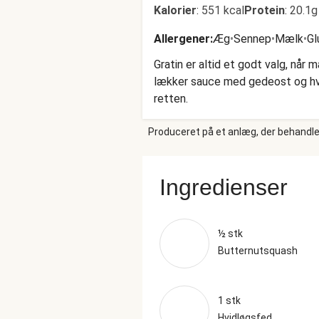
Kalorier
:
551 kcal
Protein
:
20.1g
Allergener
:
Æg
•
Sennep
•
Mælk
•
Gl
Gratin er altid et godt valg, nå
lækker sauce med gedeost og hvidl
retten.
Produceret på et anlæg, der behandler
Ingredienser
½ stk
Butternutsquash
1 stk
Hvidløgsfed