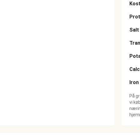
Kost
Prot
Salt
Tran
Pot
Cal
Iron
På gr
vi kø
nærin
hjemm