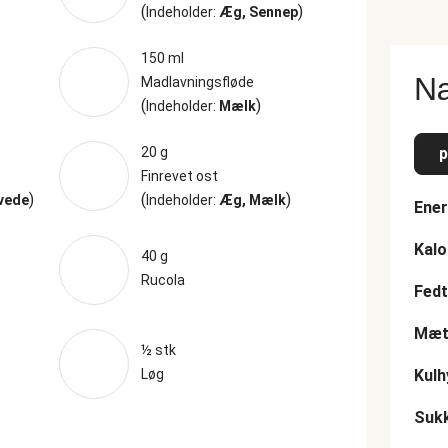
(
)
Indeholder:
Æg, Sennep
150 ml
Næ
Madlavningsfløde
(
)
Indeholder:
Mælk
20 g
p
Finrevet ost
)
(
)
Hvede
Indeholder:
Æg, Mælk
Ener
Kalo
40 g
Rucola
Fedt
Mætt
½ stk
Løg
Kulh
Suk