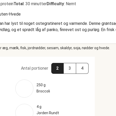
 protein
Total
:
30 minutter
Difficulty
:
Nemt
uten
•
Hvede
r man har lyst til noget ostegratineret og varmende. Denne grønt
øg, og et sprødt låg af panko, finrevet ost og purløg. En frisk s
 æg, mælk, fisk, jordnødder, sesam, skaldyr, soja, nødder og hvede.
Antal portioner
2
3
4
250 g
Broccoli
4 g
Jorden Rundt