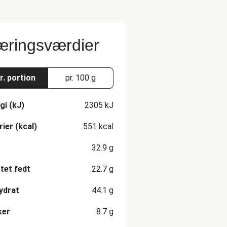
ringsværdier
r. portion
pr. 100 g
gi (kJ)
2305
kJ
rier (kcal)
551
kcal
32.9
g
et fedt
22.7
g
ydrat
44.1
g
ker
8.7
g