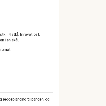
 I 4 stk], finrevet ost,
n i en skål.
cremet.
g æggeblanding til panden, og