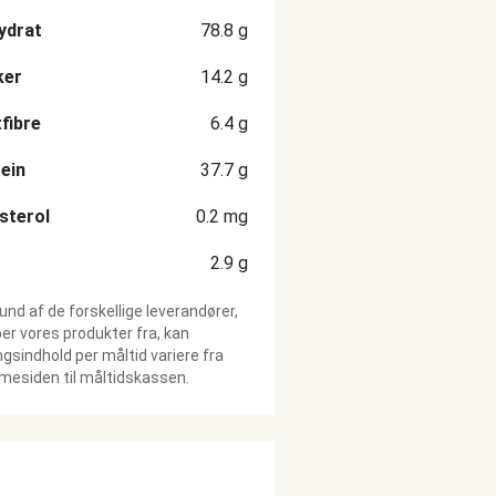
ydrat
78.8
g
ker
14.2
g
fibre
6.4
g
ein
37.7
g
sterol
0.2
mg
2.9
g
und af de forskellige leverandører,
ber vores produkter fra, kan
gsindhold per måltid variere fra
esiden til måltidskassen.