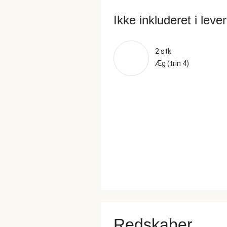
Ikke inkluderet i leve
2 stk
Æg (trin 4)
Redskaber