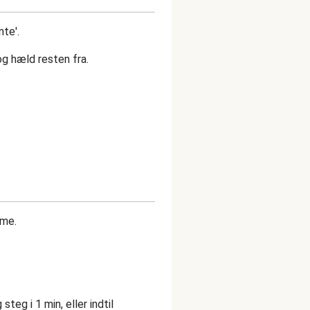
nte'.
og hæld resten fra.
rme.
steg i 1 min, eller indtil