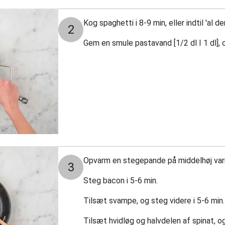
Kog spaghetti i 8-9 min, eller indtil 'al de
2
Gem en smule pastavand [1/2 dl I 1 dl], 
Opvarm en stegepande på middelhøj va
3
Steg bacon i 5-6 min.
Tilsæt svampe, og steg videre i 5-6 min.
Tilsæt hvidløg og halvdelen af spinat, og 