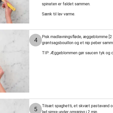
spinaten er faldet sammen.
Sænk til lav varme.
Pisk madlavningsfløde, æggeblomme [2 stk
4
grøntsagsbouillon og et nip peber samme
TIP: Æggeblommen gør saucen tyk og 
Tilsæt spaghetti, et skvæt pastavand o
5
lad simre under omrøring i 2 min.