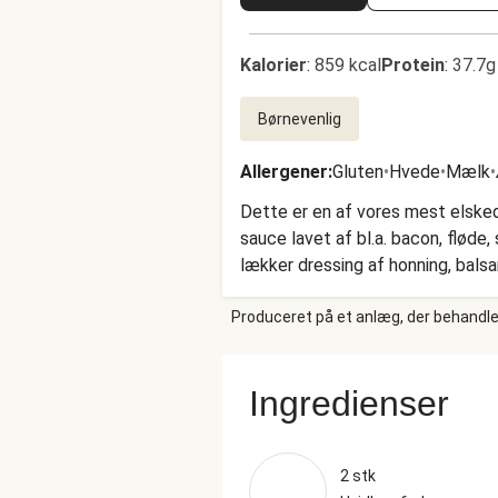
Kalorier
:
859 kcal
Protein
:
37.7g
Børnevenlig
Allergener
:
Gluten
•
Hvede
•
Mælk
•
Dette er en af ​​vores mest elske
sauce lavet af bl.a. bacon, flød
lækker dressing af honning, balsam
denne favorit før, er det obligat
Produceret på et anlæg, der behandler
Ingredienser
2 stk