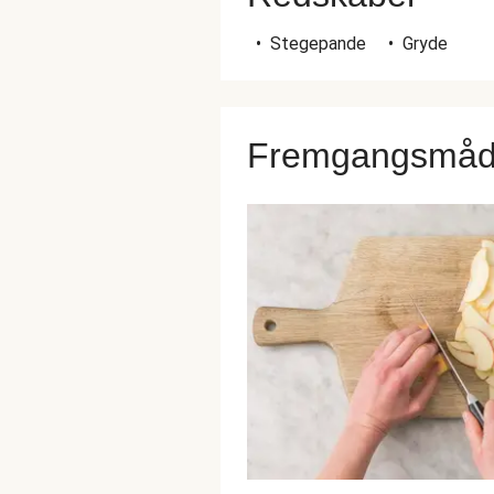
•
Stegepande
•
Gryde
Fremgangsmå