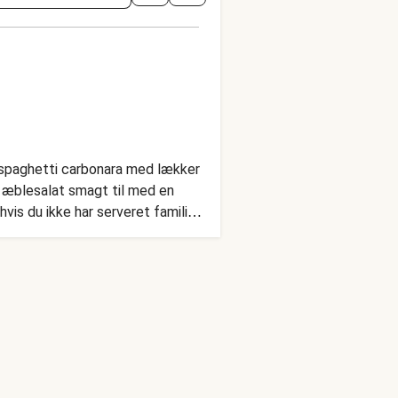
ig spaghetti carbonara med lækker
g æblesalat smagt til med en
hvis du ikke har serveret familien