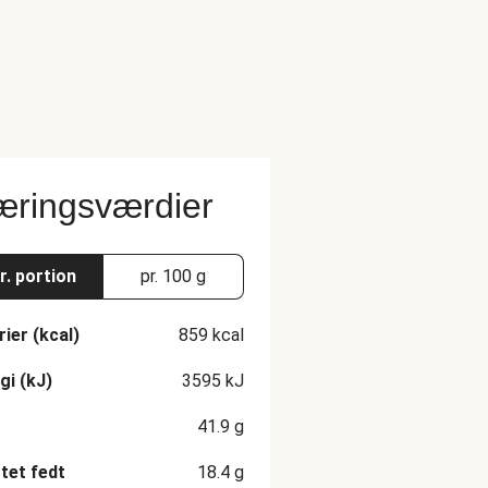
ringsværdier
r. portion
pr. 100 g
rier (kcal)
859
kcal
gi (kJ)
3595
kJ
41.9
g
et fedt
18.4
g