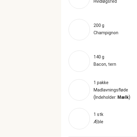
Hvidløgsfed
200 g
Champignon
140 g
Bacon, tern
1 pakke
Madlavningsfløde
(
)
Indeholder:
Mælk
1 stk
Æble