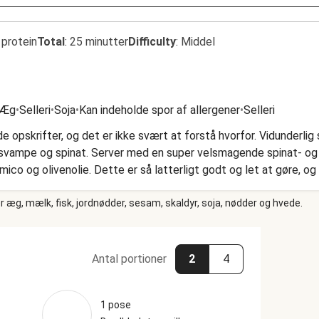
 protein
Total
:
25 minutter
Difficulty
:
Middel
Æg
•
Selleri
•
Soja
•
Kan indeholde spor af allergener
•
Selleri
de opskrifter, og det er ikke svært at forstå hvorfor. Vidunderl
e, svampe og spinat. Server med en super velsmagende spinat- o
ico og olivenolie. Dette er så latterligt godt og let at gøre, og 
orisk at tage chancen nu!
 æg, mælk, fisk, jordnødder, sesam, skaldyr, soja, nødder og hvede.
Antal portioner
2
4
1 pose