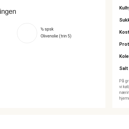
Kulh
ringen
Suk
½ spsk
Kost
Olivenolie (trin 5)
Prot
Kole
Salt
På gr
vi kø
nærin
hjemm