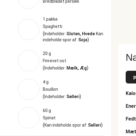
Bredbladet persille
1 pakke
Spaghetti
(
Indeholder:
Gluten, Hvede
Kan
)
indeholde spor af:
Soja
20 g
Næ
Finrevet ost
(
)
Indeholder:
Mælk, Æg
p
4 g
Bouillon
Kalo
(
)
Indeholder:
Selleri
Ener
60 g
Spinat
Fedt
(
)
Kan indeholde spor af:
Selleri
Mætt