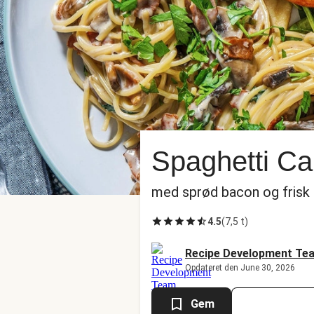
Spaghetti Ca
med sprød bacon og frisk
4.5
(
7,5 t
)
Recipe Development Te
Opdateret den June 30, 2026
Gem