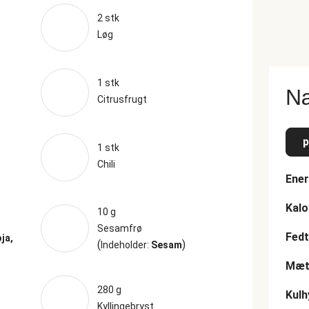
2 stk
Løg
1 stk
Næ
Citrusfrugt
p
1 stk
Chili
Ener
Kalo
10 g
Sesamfrø
Fedt
ja,
(
)
Indeholder:
Sesam
Mætt
280 g
Kulh
Kyllingebryst