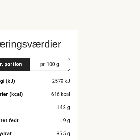
ringsværdier
r. portion
pr. 100 g
gi (kJ)
2579
kJ
rier (kcal)
616
kcal
14.2
g
et fedt
1.9
g
ydrat
85.5
g