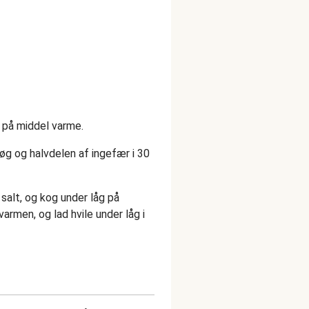
e på middel varme.
løg og halvdelen af ingefær i 30
 salt, og kog under låg på
armen, og lad hvile under låg i