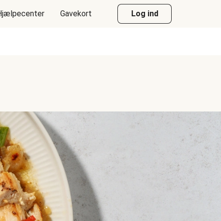
Hjælpecenter
Gavekort
Log ind