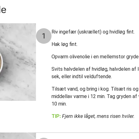
de
Riv ingefær (uskrællet) og hvidløg fint.
1
Hak løg fint.
Opvarm olivenolie i en mellemstor gryd
Svits halvdelen af hvidløg, halvdelen af 
sek, eller indtil velduftende.
Tilsæt vand, og bring i kog. Tilsæt ris og
middellav varme i 12 min. Tag gryden af v
10 min.
TIP:
Fjern ikke låget, mens risen hviler.