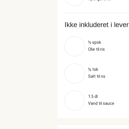
Ikke inkluderet i leve
½ spsk
Olie til ris
½ tsk
Salt til ris
1.5 dl
Vand til sauce