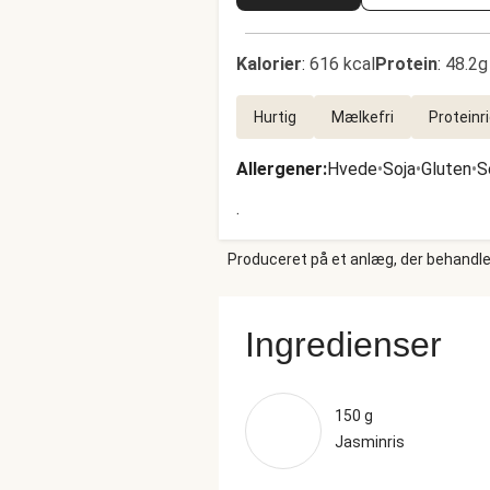
Kalorier
:
616 kcal
Protein
:
48.2g
Hurtig
Mælkefri
Proteinr
Allergener
:
Hvede
•
Soja
•
Gluten
•
S
.
Produceret på et anlæg, der behandler
Ingredienser
150 g
Jasminris