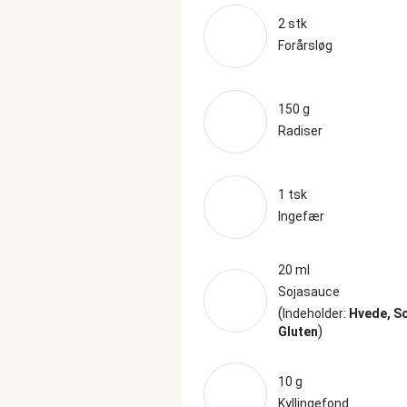
2 stk
Forårsløg
150 g
Radiser
1 tsk
Ingefær
20 ml
Sojasauce
(
Indeholder:
Hvede, So
)
Gluten
10 g
Kyllingefond