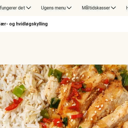
fungerer det
Ugens menu
Måltidskasser
ær- og hvidløgskylling