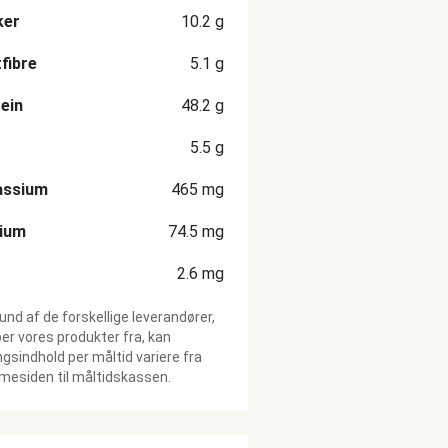
ker
10.2
g
fibre
5.1
g
ein
48.2
g
5.5
g
assium
465
mg
cium
74.5
mg
2.6
mg
und af de forskellige leverandører,
ber vores produkter fra, kan
gsindhold per måltid variere fra
esiden til måltidskassen.