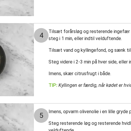
Tilsæt forårsløg og resterende ingefær 
4
steg i 1 min, eller indtil velduftende.
Tilsæt vand og kyllingefond, og sænk ti
Steg videre i 2-3 min på hver side, eller
Imens, skær citrusfrugt i både.
TIP:
Kyllingen er færdig, når kødet er hv
Imens, opvarm olivenolie i en lille gryde
5
Steg resterende løg og resterende hvidløg
velduftende.