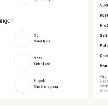
Suk
Kost
ringen
Prot
Salt
3 dl
Vand til ris
Pot
Cal
¼ tsk
Salt til kød
Iron
På gr
½ spsk
vi kø
nærin
Olie til stegning
hjemm