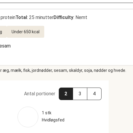
 protein
Total
:
25 minutter
Difficulty
:
Nemt
ig
Under 650 kcal
esam
 æg, mælk, fisk, jordnødder, sesam, skaldyr, soja, nødder og hvede.
Antal portioner
2
3
4
1 stk
Hvidløgsfed