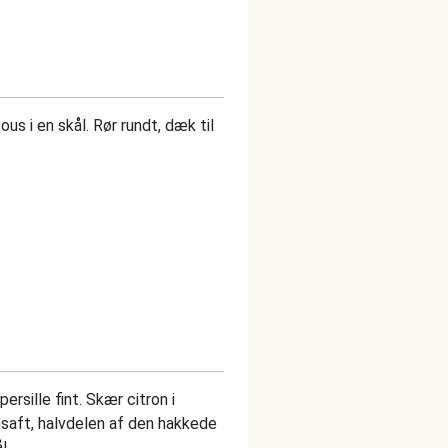
s i en skål. Rør rundt, dæk til
ersille fint. Skær citron i
onsaft, halvdelen af den hakkede
l.