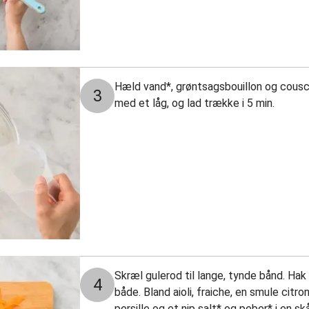
Hæld vand*, grøntsagsbouillon og couscou
3
med et låg, og lad trække i 5 min.
Skræl gulerod til lange, tynde bånd. Hak p
4
både. Bland aioli, fraiche, en smule citr
persille og et nip salt* og peber* i en skå