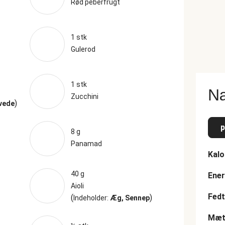
Rød peberfrugt
1 stk
Gulerod
1 stk
Næ
Zucchini
)
Hvede
p
8 g
Panamad
Kalo
40 g
Ener
Aioli
Fedt
(
)
Indeholder:
Æg, Sennep
Mætt