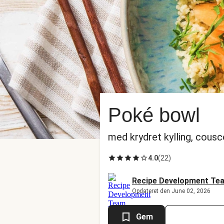
Poké bowl
med krydret kylling, cousc
4.0
(
22
)
Recipe Development Te
Opdateret den June 02, 2026
Gem