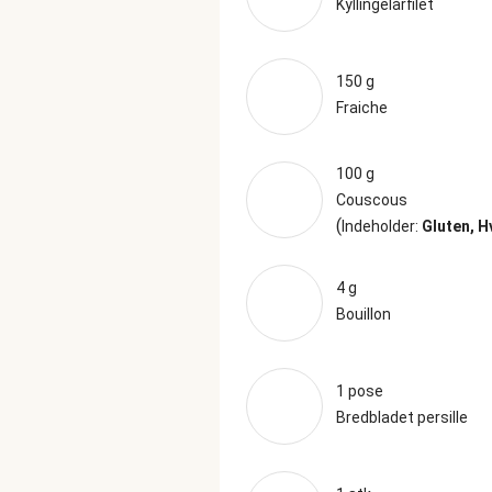
Kyllingelårfilet
150 g
Fraiche
100 g
Couscous
(
Indeholder:
Gluten, 
4 g
Bouillon
1 pose
Bredbladet persille