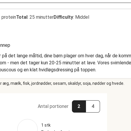
 protein
Total
:
25 minutter
Difficulty
:
Middel
nnep
mer på det lange måltid, dine børn plager om hver dag, når de komm
es om - men det tager kun 20-25 minutter at lave. Vores svimle
ouscous og en klat hvidløgsdressing på toppen.
 æg, mælk, fisk, jordnødder, sesam, skaldyr, soja, nødder og hvede.
Antal portioner
2
4
1 stk