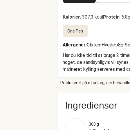
Kalorier
:
307.3 kcal
Protein
:
6.8g
One Pan
Allergener
:
Gluten
•
Hvede
•
Æg
•
Se
Har du ikke tid til at bruge 2 ti
noget, de sandsynligvis vil syn
marineret kylling serveres med c
Produceret på et anlæg, der behandler
Ingredienser
300 g