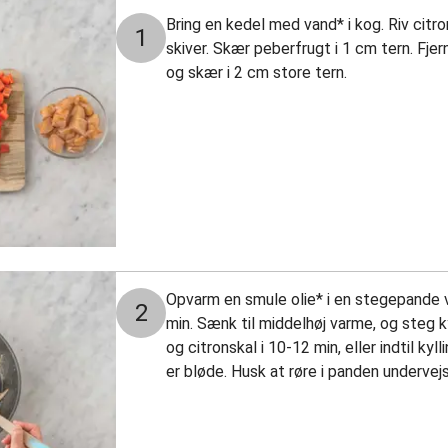
Bring en kedel med vand* i kog. Riv citro
1
skiver. Skær peberfrugt i 1 cm tern. Fjer
og skær i 2 cm store tern.
Opvarm en smule olie* i en stegepande ve
2
min. Sænk til middelhøj varme, og steg k
og citronskal i 10-12 min, eller indtil k
er bløde. Husk at røre i panden undervejs