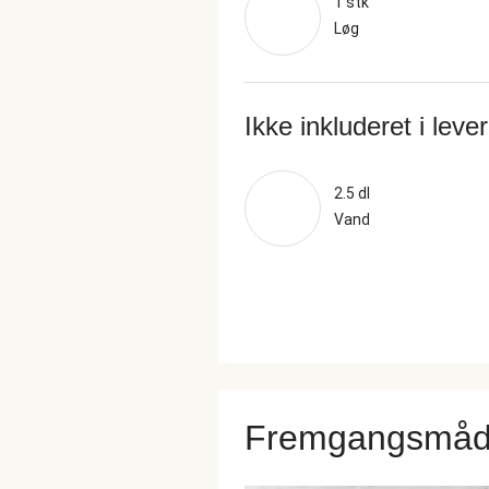
1 stk
Løg
Ikke inkluderet i leve
2.5 dl
Vand
Fremgangsmå