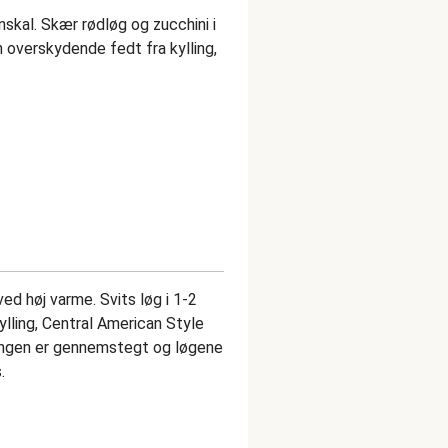
nskal. Skær rødløg og zucchini i
n overskydende fedt fra kylling,
d høj varme. Svits løg i 1-2
ylling, Central American Style
yllingen er gennemstegt og løgene
.