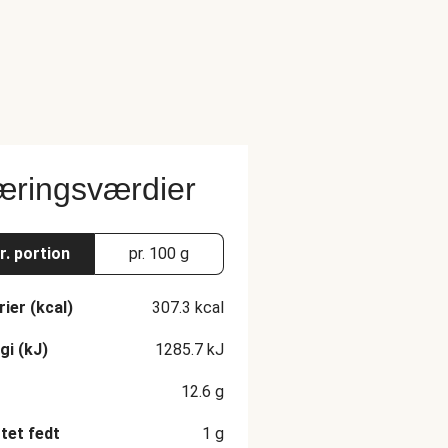
ringsværdier
r. portion
pr. 100 g
rier (kcal)
307.3
kcal
gi (kJ)
1285.7
kJ
12.6
g
et fedt
1
g