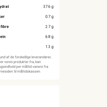
ydrat
37.6
g
ker
0.7
g
fibre
2.7
g
ein
6.8
g
1.3
g
und af de forskellige leverandører,
ber vores produkter fra, kan
gsindhold per måltid variere fra
esiden til måltidskassen.