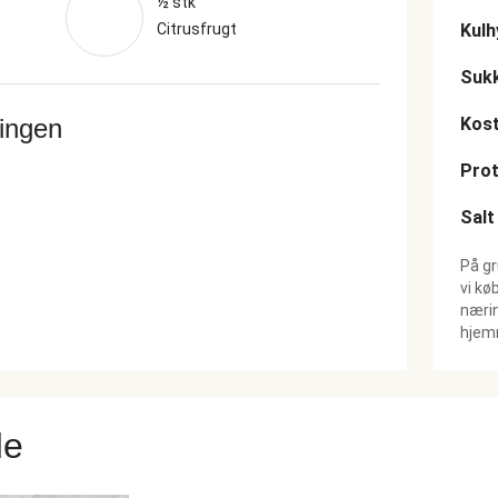
½ stk
Citrusfrugt
Kulh
Suk
ringen
Kost
Prot
Salt
På gr
vi kø
nærin
hjemm
de