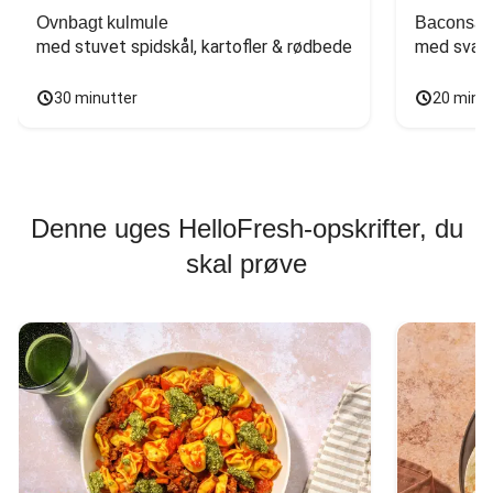
Ovnbagt kulmule
Baconsan
med stuvet spidskål, kartofler & rødbede
med svam
30 minutter
20 minu
Denne uges HelloFresh-opskrifter, du
skal prøve