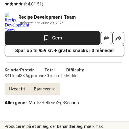
4.0
(
151
)
Recipe Development Team
Opdateret den June 29, 2026
Gem
Spar op til 959 kr. + gratis snacks i 3 måneder
Kalorier
Protein
Total
Difficulty
841 kcal
38.6g protein
30 minutter
Middel
Hvedefri
Børnevenlig
Allergener
:
Mælk
•
Selleri
•
Æg
•
Sennep
.
Produceret på et anlæg, der behandler æg, mælk, fisk,