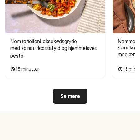
Nem tortelloni-oksekødsgryde
Nemme tac
svinekød
med spinat-ricottafyld og hjemmelavet 
med æbles
pesto
15 minutter
15 minu
Se mere