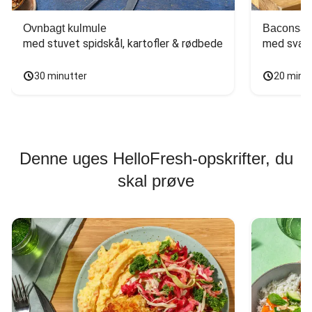
Ovnbagt kulmule
Baconsan
med stuvet spidskål, kartofler & rødbede
med svam
30 minutter
20 minu
Denne uges HelloFresh-opskrifter, du
skal prøve