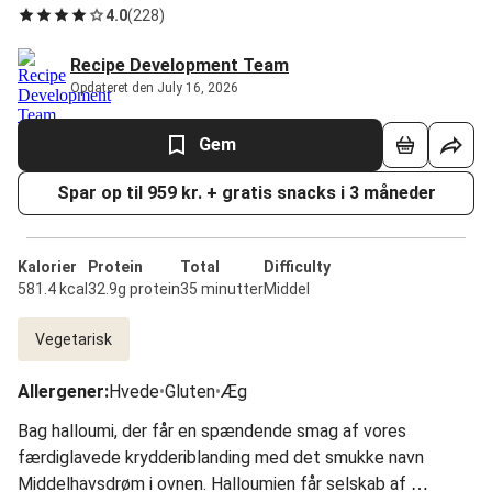
4.0
(
228
)
Recipe Development Team
Opdateret den July 16, 2026
Gem
Spar op til 959 kr. + gratis snacks i 3 måneder
Kalorier
Protein
Total
Difficulty
581.4 kcal
32.9g protein
35 minutter
Middel
Vegetarisk
Allergener
:
Hvede
•
Gluten
•
Æg
Bag halloumi, der får en spændende smag af vores
færdiglavede krydderiblanding med det smukke navn
Middelhavsdrøm i ovnen. Halloumien får selskab af ​​