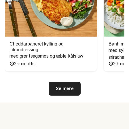
Cheddarpaneret kylling og
Banh mi-i
citrondressing
med sylte
med grøntsagsmos og æble-kålslaw
sriracham
25 minutter
20 minu
Se mere