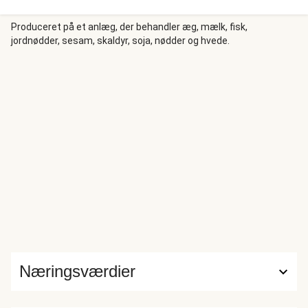
zucchini, aubergine, peberfrugt og tomater, som forvandles
til en velsmagende ratatouille. Vi serverer halloumi og
Produceret på et anlæg, der behandler æg, mælk, fisk,
jordnødder, sesam, skaldyr, soja, nødder og hvede.
ratatouille med lækker cremet bulgur, som blandes med
persille.
Næringsværdier