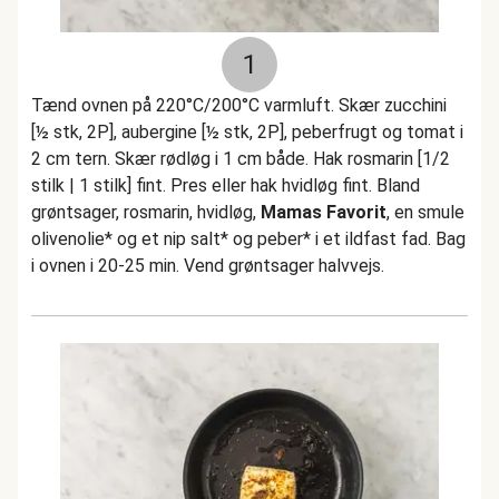
1
Tænd ovnen på 220°C/200°C varmluft. Skær zucchini
[½ stk, 2P], aubergine [½ stk, 2P], peberfrugt og tomat i
2 cm tern. Skær rødløg i 1 cm både. Hak rosmarin [1/2
stilk | 1 stilk] fint. Pres eller hak hvidløg fint. Bland
grøntsager, rosmarin, hvidløg,
Mamas Favorit
, en smule
olivenolie* og et nip salt* og peber* i et ildfast fad. Bag
i ovnen i 20-25 min. Vend grøntsager halvvejs.