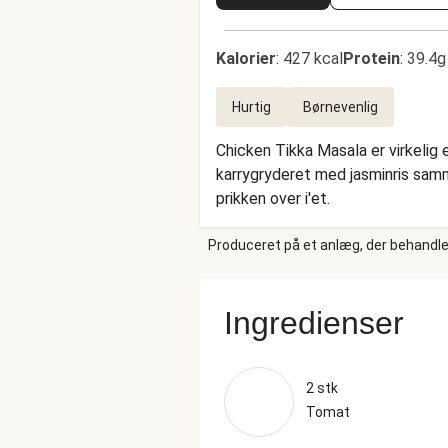
Kalorier
:
427 kcal
Protein
:
39.4g
Hurtig
Børnevenlig
Chicken Tikka Masala er virkelig
karrygryderet med jasminris samme
prikken over i'et.
Produceret på et anlæg, der behandler
Ingredienser
2 stk
Tomat