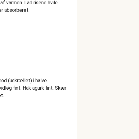
 af varmen. Lad risene hvile
 er absorberet.
rod (uskrællet) i halve
idløg fint. Hak agurk fint. Skær
t.