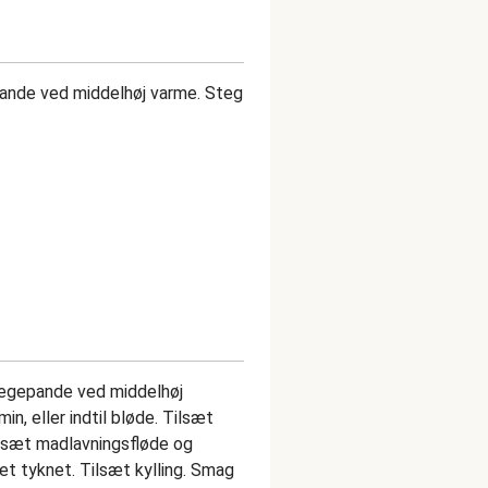
pande ved middelhøj varme. Steg
tegepande ved middelhøj
in, eller indtil bløde. Tilsæt
ilsæt madlavningsfløde og
l let tyknet. Tilsæt kylling. Smag