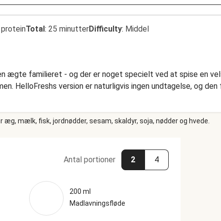
 protein
Total
:
25 minutter
Difficulty
:
Middel
 en ægte familieret - og der er noget specielt ved at spise en 
n. HelloFreshs version er naturligvis ingen undtagelse, og den fr
 æg, mælk, fisk, jordnødder, sesam, skaldyr, soja, nødder og hvede.
Antal portioner
2
4
200 ml
Madlavningsfløde