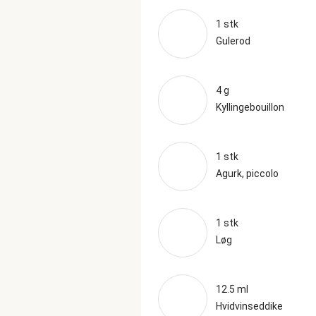
1 stk
Gulerod
4 g
Kyllingebouillon
1 stk
Agurk, piccolo
1 stk
Løg
12.5 ml
Hvidvinseddike