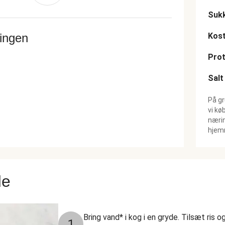
Suk
ringen
Kost
Prot
Salt
På gr
vi kø
nærin
hjemm
de
Bring vand* i kog i en gryde. Tilsæt ris o
1