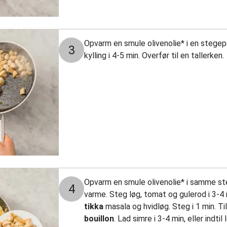
Opvarm en smule olivenolie* i en stege
3
kylling i 4-5 min. Overfør til en tallerken.
Opvarm en smule olivenolie* i samme s
4
varme. Steg løg, tomat og gulerod i 3-4 m
tikka
masala og hvidløg. Steg i 1 min. T
bouillon
. Lad simre i 3-4 min, eller indti