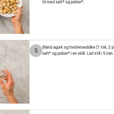
til med salt* og peber*.
Bland agurk og hvidvinseddike [1 tsk, 2 pe
5
salt* og peber* i en skål. Lad stå i 5 min