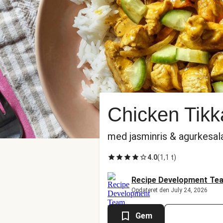
Chicken Tik
med jasminris & agurkesal
4.0
(
1,1 t
)
Recipe Development Te
Opdateret den July 24, 2026
Gem