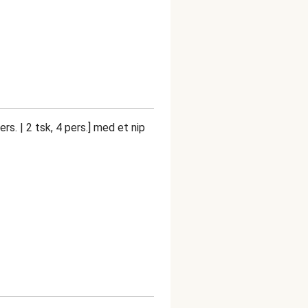
rs. | 2 tsk, 4 pers.] med et nip
.