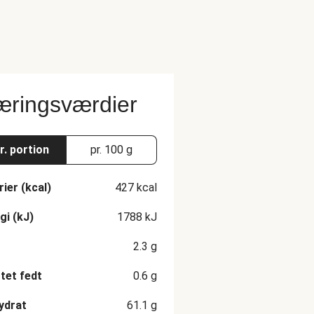
ringsværdier
r. portion
pr. 100 g
rier (kcal)
427
kcal
gi (kJ)
1788
kJ
2.3
g
et fedt
0.6
g
ydrat
61.1
g