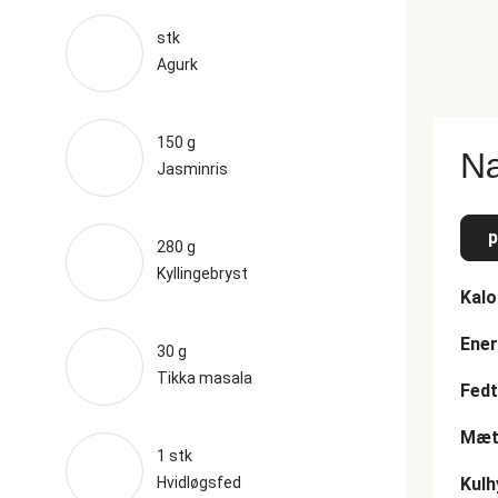
stk
Agurk
150 g
Næ
Jasminris
p
280 g
Kyllingebryst
Kalo
Ener
30 g
Tikka masala
Fedt
Mætt
1 stk
Hvidløgsfed
Kulh