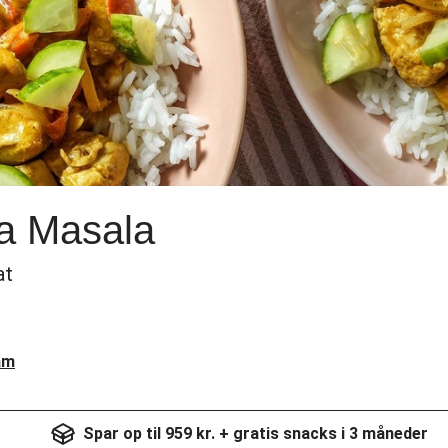
ka Masala
at
am
Spar op til 959 kr. + gratis snacks i 3 måneder