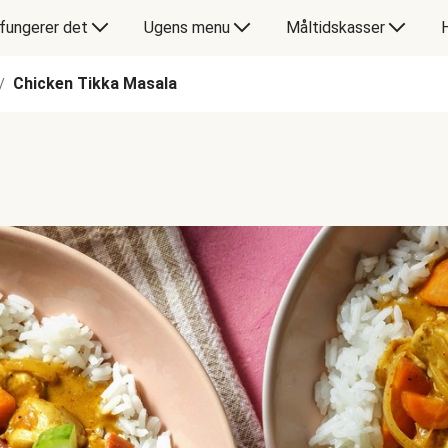
fungerer det
Ugens menu
Måltidskasser
Chicken Tikka Masala
/