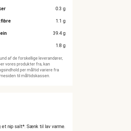
ker
0.3
g
fibre
1.1
g
ein
39.4
g
1.8
g
und af de forskellige leverandører,
ber vores produkter fra, kan
gsindhold per måltid variere fra
esiden til måltidskassen.
g et nip salt*. Sænk til lav varme.