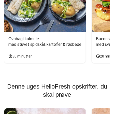
Ovnbagt kulmule
Baconsan
med stuvet spidskål, kartofler & rødbede
med svam
30 minutter
20 minu
Denne uges HelloFresh-opskrifter, du
skal prøve