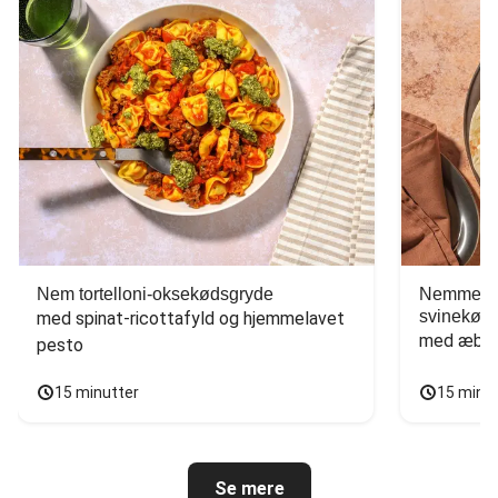
Nem tortelloni-oksekødsgryde
Nemme tac
svinekød
med spinat-ricottafyld og hjemmelavet 
med æbles
pesto
15 minutter
15 minu
Se mere