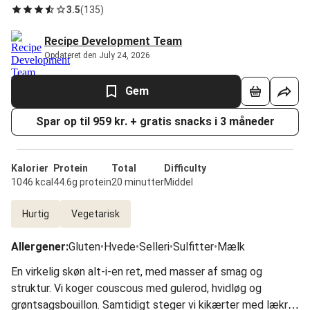
3.5
(
135
)
Recipe Development Team
Opdateret den July 24, 2026
Gem
Spar op til 959 kr. + gratis snacks i 3 måneder
Kalorier
Protein
Total
Difficulty
1046 kcal
44.6g protein
20 minutter
Middel
Hurtig
Vegetarisk
Allergener
:
Gluten
•
Hvede
•
Selleri
•
Sulfitter
•
Mælk
En virkelig skøn alt-i-en ret, med masser af smag og
struktur. Vi koger couscous med gulerod, hvidløg og
grøntsagsbouillon. Samtidigt steger vi kikærter med lækre