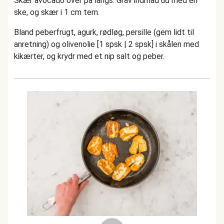
Skær avocado over på langs. Grav indmad ud med en
ske, og skær i 1 cm tern.
Bland peberfrugt, agurk, rødløg, persille (gem lidt til
anretning) og olivenolie [1 spsk | 2 spsk] i skålen med
kikærter, og krydr med et nip salt og peber.