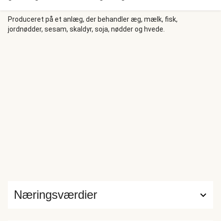
krydderier. Vi blander couscous og kikærter med
peberfrugt, agurk, rødløg og persille til en gudesmuk salat.
Produceret på et anlæg, der behandler æg, mælk, fisk,
jordnødder, sesam, skaldyr, soja, nødder og hvede.
Vi topper med avocado, stegt halloumi og en frisk
citronfraiche.
Næringsværdier