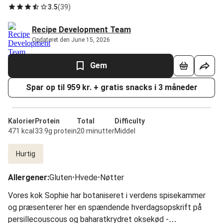
3.5
(
39
)
Recipe Development Team
Opdateret den June 15, 2026
Gem
Spar op til 959 kr. + gratis snacks i 3 måneder
Kalorier
Protein
Total
Difficulty
471 kcal
33.9g protein
20 minutter
Middel
Hurtig
Allergener
:
Gluten
•
Hvede
•
Nøtter
Vores kok Sophie har botaniseret i verdens spisekammer
og præsenterer her en spændende hverdagsopskrift på
persillecouscous og baharatkrydret oksekød -