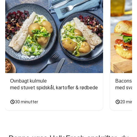
Ovnbagt kulmule
Baconsan
med stuvet spidskål, kartofler & rødbede
med svam
30 minutter
20 minu