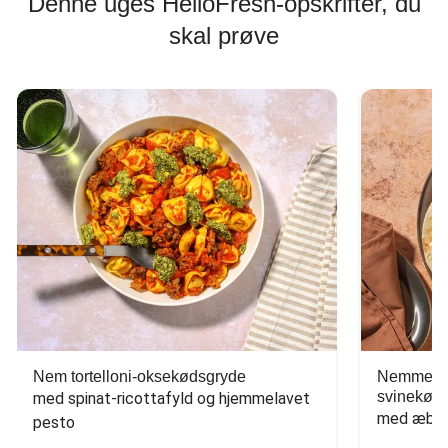
Denne uges HelloFresh-opskrifter, du
skal prøve
Nem tortelloni-oksekødsgryde
Nemme tac
svinekød
med spinat-ricottafyld og hjemmelavet 
med æbles
pesto