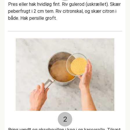
Pres eller hak hvidløg fint. Riv gulerod (uskrællet). Skær
peberfrugt i 2 cm tern. Riv citronskal, og skær citron i
både. Hak persille groft.
2
Bring vand* og oksebouillon i kog i en kasserolle. Tilsæt