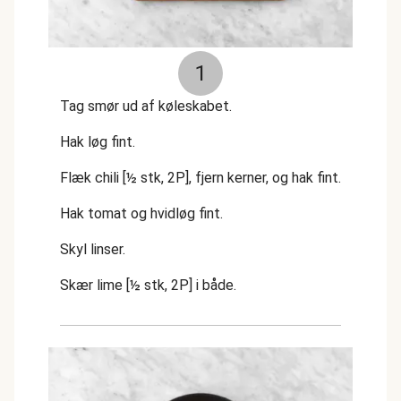
1
Tag smør ud af køleskabet.
Hak løg fint.
Flæk chili [½ stk, 2P], fjern kerner, og hak fint.
Hak tomat og hvidløg fint.
Skyl linser.
Skær lime [½ stk, 2P] i både.