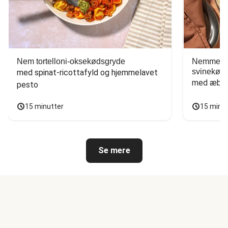
Nem tortelloni-oksekødsgryde
Nemme tac
svinekød
med spinat-ricottafyld og hjemmelavet 
med æbles
pesto
15 minutter
15 minu
Se mere