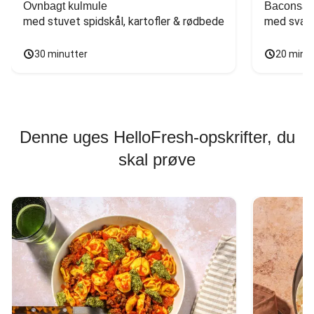
Ovnbagt kulmule
Baconsan
med stuvet spidskål, kartofler & rødbede
med svam
30 minutter
20 minu
Denne uges HelloFresh-opskrifter, du
skal prøve