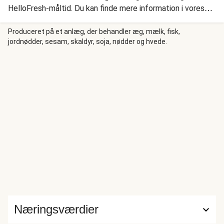
HelloFresh-måltid. Du kan finde mere information i vores
Hjælpecenter. I aften vi laver en cremet suppe, den
populære indiske suppe dhal. Vores version indeholder
Produceret på et anlæg, der behandler æg, mælk, fisk,
jordnødder, sesam, skaldyr, soja, nødder og hvede.
linser, løg, tomater, ingefærpasta, chili, hvidløg og
sojasauce. Vi serverer vores dhal med frisk agurk, og
smørstegt pitabrød stegt med urtesmør med mynte og
koriander.
Næringsværdier