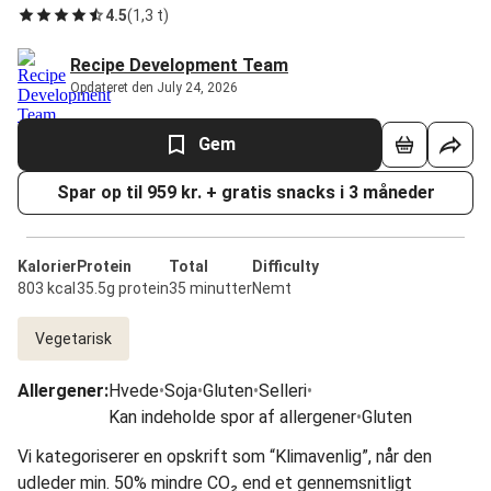
4.5
(
1,3 t
)
Recipe Development Team
Opdateret den July 24, 2026
Gem
Spar op til 959 kr. + gratis snacks i 3 måneder
Kalorier
Protein
Total
Difficulty
803 kcal
35.5g protein
35 minutter
Nemt
Vegetarisk
Allergener
:
Hvede
•
Soja
•
Gluten
•
Selleri
•
Kan indeholde spor af allergener
•
Gluten
Vi kategoriserer en opskrift som “Klimavenlig”, når den
udleder min. 50% mindre CO₂ end et gennemsnitligt