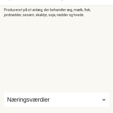
krydret med røget paprika og toppede med ost. Som
kontrast til den lidt tunge mad serverer vi en cremet slaw
Produceret på et anlæg, der behandler æg, mælk, fisk,
jordnødder, sesam, skaldyr, soja, nødder og hvede.
med fraiche og kålblanding.
Næringsværdier