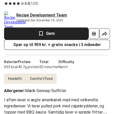
4.0
(
129
)
Recipe Development Team
Opdateret den November 18, 2025
Gem
Spar op til 959 kr. + gratis snacks i 3 måneder
Kalorier
Protein
Total
Difficulty
693 kcal
40.7g protein
30 minutter
Nemt
Hvedefri
Comfort Food
Allergener
:
Mælk
•
Sennep
•
Sulfitter
I aften laver vi ægte amerikansk mad med velkendte
ingredienser. Vi laver pulled pork med cajunkrydderier, og
topper med BBQ-sauce. Samtidig laver vi sprøde fritter