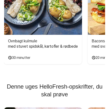
Ovnbagt kulmule
Baconsan
med stuvet spidskål, kartofler & rødbede
med svam
30 minutter
20 minu
Denne uges HelloFresh-opskrifter, du
skal prøve