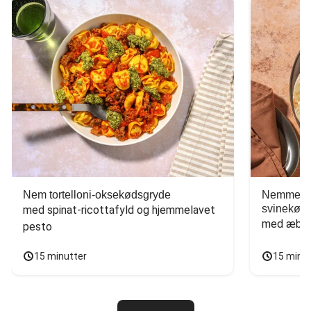
Nem tortelloni-oksekødsgryde
Nemme tac
svinekød
med spinat-ricottafyld og hjemmelavet 
med æbles
pesto
15 minutter
15 minu