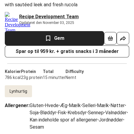
with sautéed leek and fresh rucola
Recipe Development Team
Opdateret den November 03, 2025
Gem
Spar op til 959 kr. + gratis snacks i 3 måneder
Kalorier
Protein
Total
Difficulty
786 kcal
23g protein
15 minutter
Nemt
Lynhurtig
Allergener
:
Gluten
•
Hvede
•
Æg
•
Mælk
•
Selleri
•
Mælk
•
Nøtter
•
Soja
•
Bløddyr
•
Fisk
•
Krebsdyr
•
Sennep
•
Valnødder
•
Kan indeholde spor af allergener
•
Jordnødder
•
Sesam