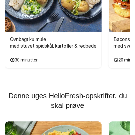
Ovnbagt kulmule
Baconsan
med stuvet spidskål, kartofler & rødbede
med svam
30 minutter
20 minu
Denne uges HelloFresh-opskrifter, du
skal prøve