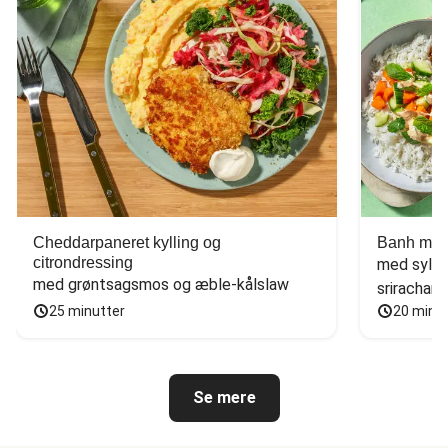
Cheddarpaneret kylling og
Banh mi-i
citrondressing
med sylte
med grøntsagsmos og æble-kålslaw
sriracham
25 minutter
20 minu
Se mere