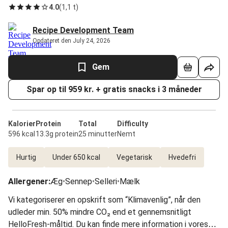
4.0
(
1,1 t
)
Recipe Development Team
Opdateret den July 24, 2026
Gem
Spar op til 959 kr. + gratis snacks i 3 måneder
Kalorier
Protein
Total
Difficulty
596 kcal
13.3g protein
25 minutter
Nemt
Hurtig
Under 650 kcal
Vegetarisk
Hvedefri
Allergener
:
Æg
•
Sennep
•
Selleri
•
Mælk
Vi kategoriserer en opskrift som “Klimavenlig”, når den
udleder min. 50% mindre CO₂ end et gennemsnitligt
HelloFresh-måltid. Du kan finde mere information i vores