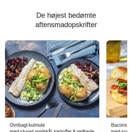
De højest bedømte
aftensmadopskrifter
Ovnbagt kulmule
Baconsan
med stuvet spidskål, kartofler & rødbede
med svam