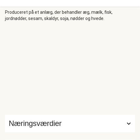
Hjælpecenter. I aften laver vi en skøn gryderet med
ovnbagt aubergine, løg, ingefær, tomat, kokosmælk og
Produceret på et anlæg, der behandler æg, mælk, fisk,
jordnødder, sesam, skaldyr, soja, nødder og hvede.
lime. Gryderetten får fantastisk smag af at blive krydret
med Tikka Masala og vores færdiglavede krydderiblanding
Mild Mahal. Vi serverer vores tikka masala med gyldne
ingefærris og kølende, mild persille-'raita'.
Næringsværdier