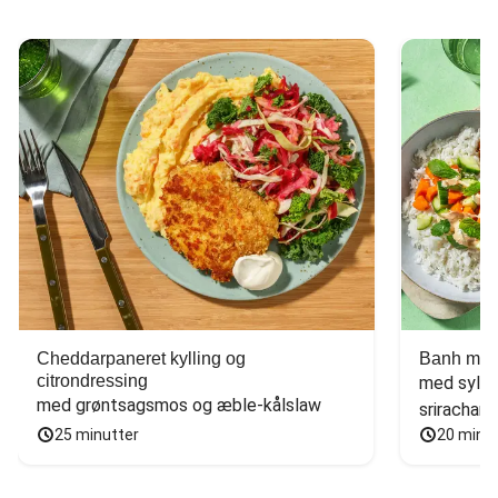
Cheddarpaneret kylling og
Banh mi-i
citrondressing
med sylte
med grøntsagsmos og æble-kålslaw
sriracham
25 minutter
20 minu