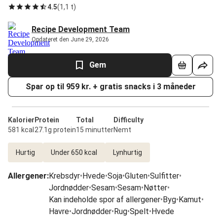
4.5
(
1,1 t
)
Recipe Development Team
Opdateret den June 29, 2026
Gem
Spar op til 959 kr. + gratis snacks i 3 måneder
Kalorier
Protein
Total
Difficulty
581 kcal
27.1g protein
15 minutter
Nemt
Hurtig
Under 650 kcal
Lynhurtig
Allergener
:
Krebsdyr
•
Hvede
•
Soja
•
Gluten
•
Sulfitter
•
Jordnødder
•
Sesam
•
Sesam
•
Nøtter
•
Kan indeholde spor af allergener
•
Byg
•
Kamut
•
Havre
•
Jordnødder
•
Rug
•
Spelt
•
Hvede