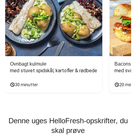
Ovnbagt kulmule
Baconsan
med stuvet spidskål, kartofler & rødbede
med svam
30 minutter
20 minu
Denne uges HelloFresh-opskrifter, du
skal prøve