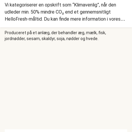
Vi kategoriserer en opskrift som “Klimavenlig”, når den
udleder min. 50% mindre CO₂ end et gennemsnitligt
HelloFresh-måltid. Du kan finde mere information i vores
Hjælpecenter. Her har vi lavet en opskrift, som vil give dig
et fantastisk måltid på under en halv time. Vi steger rejer,
Produceret på et anlæg, der behandler æg, mælk, fisk,
jordnødder, sesam, skaldyr, soja, nødder og hvede.
løg og wokblanding, og tilsætter derefter hvidløg,
sojasauce, hvidvinseddike, sød chilisauce og nudler. Vi
topper med peanuts, sesamfrø og forårsløg, og så er
maden færdig.