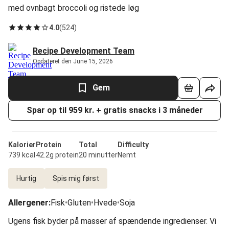
med ovnbagt broccoli og ristede løg
4.0
(
524
)
Recipe Development Team
Opdateret den June 15, 2026
Gem
Spar op til 959 kr. + gratis snacks i 3 måneder
Kalorier
Protein
Total
Difficulty
739 kcal
42.2g protein
20 minutter
Nemt
Hurtig
Spis mig først
Allergener
:
Fisk
•
Gluten
•
Hvede
•
Soja
Ugens fisk byder på masser af spændende ingredienser. Vi