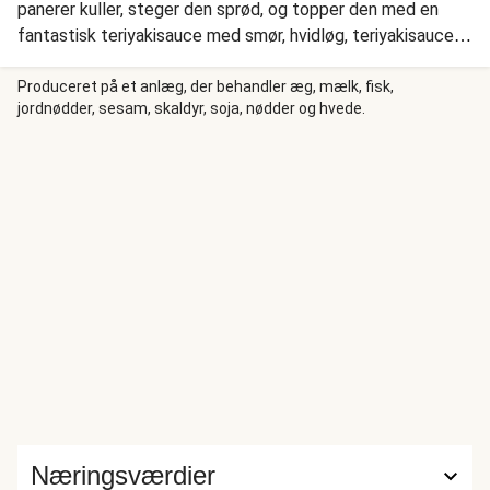
panerer kuller, steger den sprød, og topper den med en
fantastisk teriyakisauce med smør, hvidløg, teriyakisauce,
lime og chili. Vi serverer vores kuller med ovnbagt broccoli,
aromatiske hvidløgsris med smør og ristede løg.
Produceret på et anlæg, der behandler æg, mælk, fisk,
jordnødder, sesam, skaldyr, soja, nødder og hvede.
Næringsværdier