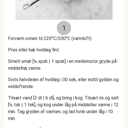
1
Forvarm ovnen til 220°C/200°C (varmluft).
Pres eller hak hvidløg fint.
Smelt smør [½ spsk | 1 spsk] i en mellemstor gryde på
middelhøj varme.
Svits halvdelen af hvidløg i 30 sek, eller indtil gylden og
velduftende.
Tilsæt vand [3 dl | 6 dl], og bring i kog. Tilsæt ris og salt
[½ tsk | 1 tsk], og kog under låg på middellav varme i 12
min. Tag gryden af varmen, og lad hvile under låg i 10
min.