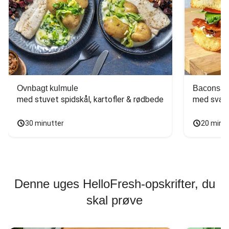
Ovnbagt kulmule
Baconsan
med stuvet spidskål, kartofler & rødbede
med svam
30 minutter
20 minu
Denne uges HelloFresh-opskrifter, du
skal prøve