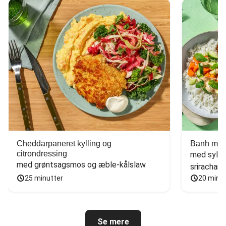
Cheddarpaneret kylling og
Banh mi-i
citrondressing
med sylte
med grøntsagsmos og æble-kålslaw
sriracham
25 minutter
20 minu
Se mere