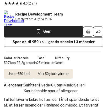
4.5
(
2,9 t
)
Recipe Development Team
Opdateret den July 24, 2026
Gem
Spar op til 959 kr. + gratis snacks i 3 måneder
Kalorier
Protein
Total
Difficulty
537 kcal
38.2g protein
25 minutter
Nemt
Under 650 kcal
Max 50g kulhydrater
Allergener
:
Sulfitter
•
Hvede
•
Gluten
•
Mælk
•
Selleri
•
Kan indeholde spor af allergener
I aften laver vi lækre koftas, der får et spændende twist
af, at farsen indeholder Panamad og hvidløg. Et farverigt