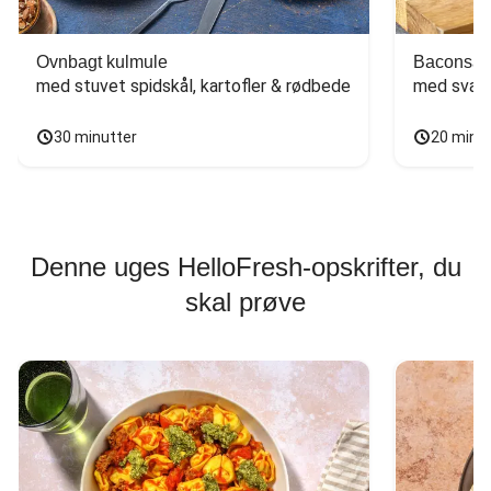
Ovnbagt kulmule
Baconsan
med stuvet spidskål, kartofler & rødbede
med svam
30 minutter
20 minu
Denne uges HelloFresh-opskrifter, du
skal prøve