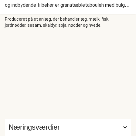
og indbydende tilbehør er granatæbletabouleh med bulgur,
agurk, tomat og spinat. Vi topper med cremet yoghurt og
smukt grøn mynte, og så er maden færdig!
Produceret på et anlæg, der behandler æg, mælk, fisk,
jordnødder, sesam, skaldyr, soja, nødder og hvede.
Næringsværdier