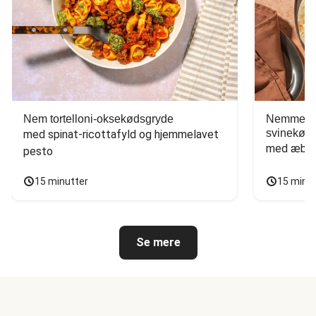
Nem tortelloni-oksekødsgryde
Nemme tac
svinekød
med spinat-ricottafyld og hjemmelavet 
med æbles
pesto
15 minutter
15 minu
Se mere