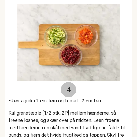
4
Skær agurk i 1 cm tern og tomat i 2 cm tern.
Rul granatæble [1/2 stk, 2P] mellem hænderne, så
frøene løsnes, og skær over på midten. Løsn frøene
med hænderne i en skål med vand. Lad frøene falde til
bunds, og fjern det hvide frugtkød på toppen. Skyl frø