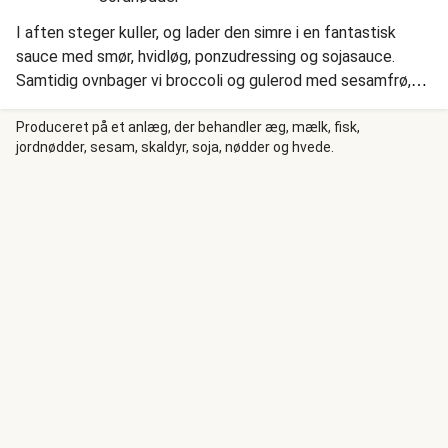
I aften steger kuller, og lader den simre i en fantastisk
sauce med smør, hvidløg, ponzudressing og sojasauce.
Samtidig ovnbager vi broccoli og gulerod med sesamfrø,
og koger aromatiske jasminris. Vi topper herlighederne med
frisk limesaft og forårsløg, og så er maden færdig.
Produceret på et anlæg, der behandler æg, mælk, fisk,
jordnødder, sesam, skaldyr, soja, nødder og hvede.