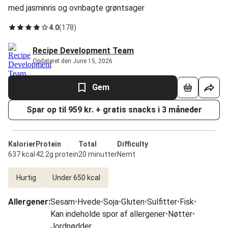
med jasminris og ovnbagte grøntsager
4.0
(
178
)
Recipe Development Team
Opdateret den June 15, 2026
Gem
Spar op til 959 kr. + gratis snacks i 3 måneder
Kalorier
Protein
Total
Difficulty
637 kcal
42.2g protein
20 minutter
Nemt
Hurtig
Under 650 kcal
Allergener
:
Sesam
•
Hvede
•
Soja
•
Gluten
•
Sulfitter
•
Fisk
•
Kan indeholde spor af allergener
•
Nøtter
•
Jordnødder