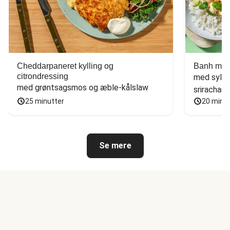
Cheddarpaneret kylling og
Banh mi-i
citrondressing
med sylte
med grøntsagsmos og æble-kålslaw
sriracham
25 minutter
20 minu
Se mere