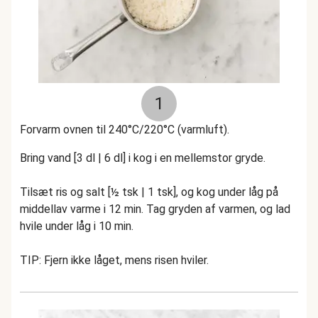
1
Forvarm ovnen til 240°C/220°C (varmluft).
Bring vand [3 dl | 6 dl] i kog i en mellemstor gryde.
Tilsæt ris og salt [½ tsk | 1 tsk], og kog under låg på
middellav varme i 12 min. Tag gryden af varmen, og lad
hvile under låg i 10 min.
TIP: Fjern ikke låget, mens risen hviler.