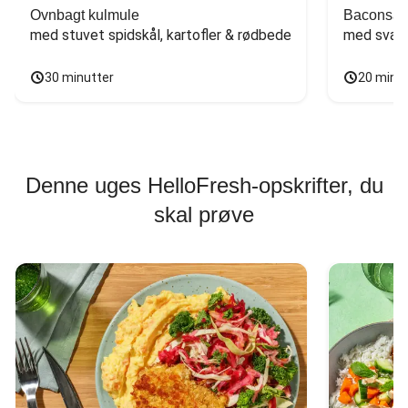
Ovnbagt kulmule
Baconsan
med stuvet spidskål, kartofler & rødbede
med svam
30 minutter
20 minu
Denne uges HelloFresh-opskrifter, du
skal prøve