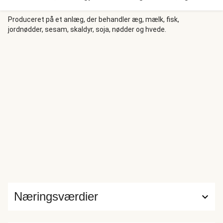
cremet sauce med løg, hvidløg, champignon, rosmarin, fløde
og bouillon. Vi serverer aftenens lækkerier med en grøn
Produceret på et anlæg, der behandler æg, mælk, fisk,
jordnødder, sesam, skaldyr, soja, nødder og hvede.
agurkesalsa med persille.
Næringsværdier