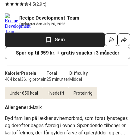
4.5
(
2,9 t
)
Recipe Development Team
Opdateret den July 26, 2026
Gem
Spar op til 959 kr. + gratis snacks i 3 måneder
Kalorier
Protein
Total
Difficulty
464 kcal
36.1g protein
25 minutter
Middel
Under 650 kcal
Hvedefri
Proteinrig
Allergener
:
Mælk
Byd familien på lækker svinemørbrad, som først lynsteges
og derefter bages færdig i ovnen. Spændende tilbehør er
kartoffelmos, der får gylden farve af gulerødder, og en