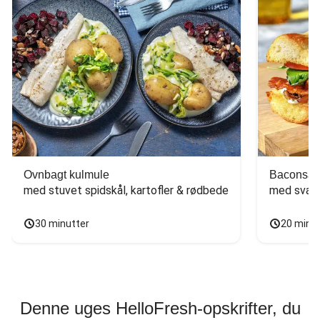
Ovnbagt kulmule
Baconsan
med stuvet spidskål, kartofler & rødbede
med svam
30 minutter
20 minu
Denne uges HelloFresh-opskrifter, du