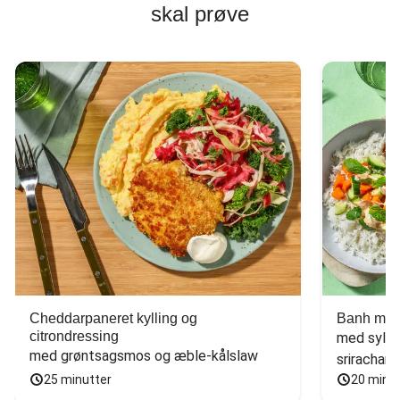
skal prøve
Cheddarpaneret kylling og
Banh mi-i
citrondressing
med sylte
med grøntsagsmos og æble-kålslaw
sriracham
25 minutter
20 minu