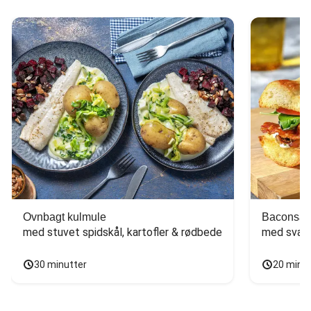
Ovnbagt kulmule
Baconsan
med stuvet spidskål, kartofler & rødbede
med svam
30 minutter
20 minu