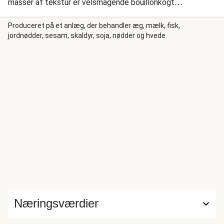
masser af tekstur er velsmagende bouillonkogt
perlecouscous, som vi blander med peberfrugt, citrusfrugt
og persille og ovnbagt blomkål og løg. Vi topper med
Produceret på et anlæg, der behandler æg, mælk, fisk,
jordnødder, sesam, skaldyr, soja, nødder og hvede.
kølende citrusfrugtyoghurt, og så er maden klar.
Næringsværdier