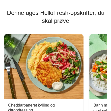
Denne uges HelloFresh-opskrifter, du
skal prøve
Cheddarpaneret kylling og
Banh mi-i
citrondressing
med sylte