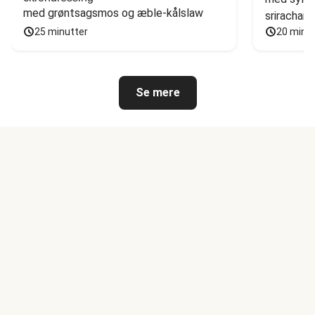
med grøntsagsmos og æble-kålslaw
sriracham
25 minutter
20 minu
Se mere