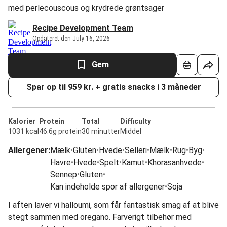
med perlecouscous og krydrede grøntsager
Recipe Development Team
Opdateret den July 16, 2026
Gem
Spar op til 959 kr. + gratis snacks i 3 måneder
Kalorier
Protein
Total
Difficulty
1031 kcal
46.6g protein
30 minutter
Middel
Allergener
:
Mælk
•
Gluten
•
Hvede
•
Selleri
•
Mælk
•
Rug
•
Byg
•
Havre
•
Hvede
•
Spelt
•
Kamut
•
Khorasanhvede
•
Sennep
•
Gluten
•
Kan indeholde spor af allergener
•
Soja
I aften laver vi halloumi, som får fantastisk smag af at blive
stegt sammen med oregano. Farverigt tilbehør med