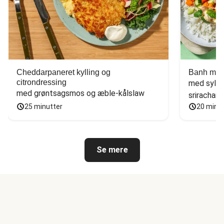
Cheddarpaneret kylling og
Banh mi-i
citrondressing
med sylte
med grøntsagsmos og æble-kålslaw
sriracham
25 minutter
20 minu
Se mere