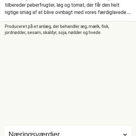
tilbereder peberfrugter, løg og tomat, der får den helt
rigtige smag af at blive ovnbagt med vores færdiglavede
krydderiblanding, Middelhavsdrøm. Vi blander grøntsagerne
med bulgur, og serverer dem med sprødstegt kylling og
Produceret på et anlæg, der behandler æg, mælk, fisk,
jordnødder, sesam, skaldyr, soja, nødder og hvede.
cremet citronyoghurt.
Næringsværdier