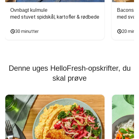
Ovnbagt kulmule
Baconsan
med stuvet spidskål, kartofler & rødbede
med svam
30 minutter
20 minu
Denne uges HelloFresh-opskrifter, du
skal prøve