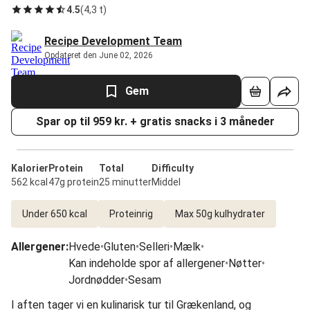
4.5
(
4,3 t
)
Recipe Development Team
Opdateret den June 02, 2026
Gem
Spar op til 959 kr. + gratis snacks i 3 måneder
Kalorier
Protein
Total
Difficulty
562 kcal
47g protein
25 minutter
Middel
Under 650 kcal
Proteinrig
Max 50g kulhydrater
Allergener
:
Hvede
•
Gluten
•
Selleri
•
Mælk
•
Kan indeholde spor af allergener
•
Nøtter
•
Jordnødder
•
Sesam
I aften tager vi en kulinarisk tur til Grækenland, og