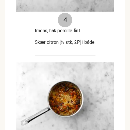
4
Imens, hak persille fint.
Skær citron [½ stk, 2P] i både.