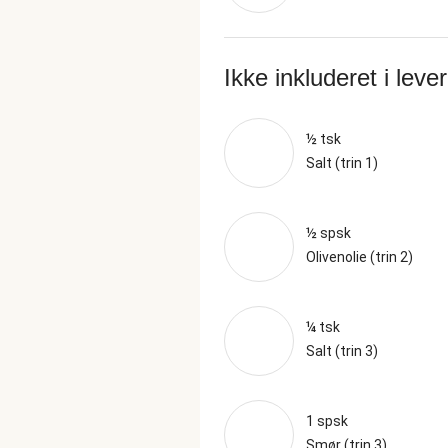
Ikke inkluderet i leve
½ tsk
Salt (trin 1)
½ spsk
Olivenolie (trin 2)
¼ tsk
Salt (trin 3)
1 spsk
Smør (trin 3)