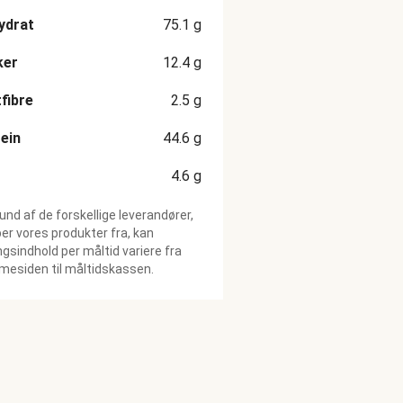
ydrat
75.1
g
ker
12.4
g
fibre
2.5
g
ein
44.6
g
4.6
g
und af de forskellige leverandører,
ber vores produkter fra, kan
gsindhold per måltid variere fra
esiden til måltidskassen.