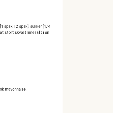
[1 spsk | 2 spsk], sukker [1/4
g et stort skvæt limesaft i en
isk mayonnaise.