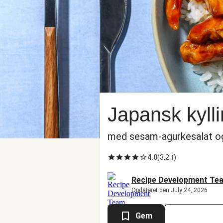
Japansk kylli
med sesam-agurkesalat og
4.0
(
3,2 t
)
Recipe Development Te
Opdateret den July 24, 2026
Gem