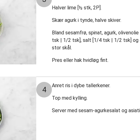
Halver lime [½ stk, 2P].
Skær agurk i tynde, halve skiver.
Bland sesamfrø, spinat, agurk, olivenolie 
tsk | 1/2 tsk], salt [1/4 tsk | 1/2 tsk] o
stor skål.
Pres eller hak hvidløg fint.
Anret ris i dybe tallerkener.
4
Top med kylling.
Server med sesam-agurkesalat og asiat