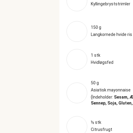
Kyllingebryststrimler
150 g
Langkornede hvide ris
1 stk
Hvidløgsfed
50 g
Asiatisk mayonnaise
(
Indeholder:
Sesam, Æ
Sennep, Soja, Gluten
½ stk
Citrusfrugt