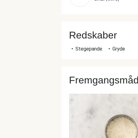
Redskaber
•
Stegepande
•
Gryde
Fremgangsmå