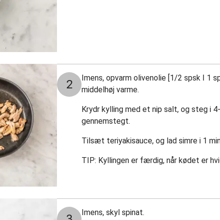
Imens, opvarm olivenolie [1/2 spsk I 1 s
2
middelhøj varme.
Krydr kylling med et nip salt, og steg i 4-
gennemstegt.
Tilsæt teriyakisauce, og lad simre i 1 mi
TIP: Kyllingen er færdig, når kødet er hv
Imens, skyl spinat.
3