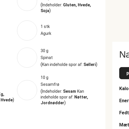
(
Indeholder:
Gluten, Hvede,
)
Soja
1 stk
Agurk
30 g
Næ
Spinat
(
)
Kan indeholde spor af:
Selleri
p
10 g
Sesamfrø
Kalo
(
Indeholder:
Sesam
Kan
g,
indeholde spor af:
Nøtter,
)
, Hvede
Ener
)
Jordnødder
Fedt
Mætt