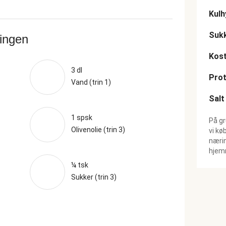
Kulh
Suk
ringen
Kost
3 dl
Prot
Vand (trin 1)
Salt
1 spsk
På gr
Olivenolie (trin 3)
vi kø
nærin
hjemm
¼ tsk
Sukker (trin 3)