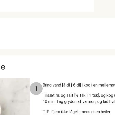
de
Bring vand [3 dl | 6 dl] i kog i en mellems
1
Tilsæt ris og salt [½ tsk | 1 tsk], og kog
10 min. Tag gryden af varmen, og lad hvile
TIP: Fjern ikke låget, mens risen hviler