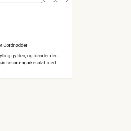
r
•
Jordnødder
ylling gylden, og blander den
 skøn sesam-agurkesalat med