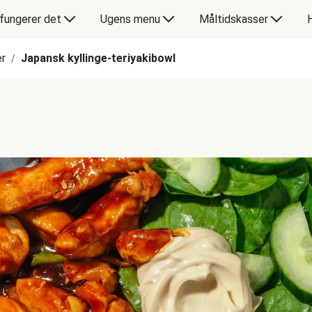
fungerer det
Ugens menu
Måltidskasser
er
Japansk kyllinge-teriyakibowl
/