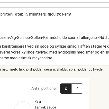
 protein
Total
:
15 minutter
Difficulty
:
Nemt
esam
•
Æg
•
Sennep
•
Selleri
•
Kan indeholde spor af allergener
•
Nøtte
 karakteriseret ved sin søde og syrlige smag. I aften steger vi k
erverer vores kyllinge-teriyaki med hvidløgsris med smør og en
hederne med asiatisk mayonnaise.
 æg, mælk, fisk, jordnødder, sesam, skaldyr, soja, nødder og hvede.
Antal portioner
2
4
75 g
Teriyakisauce