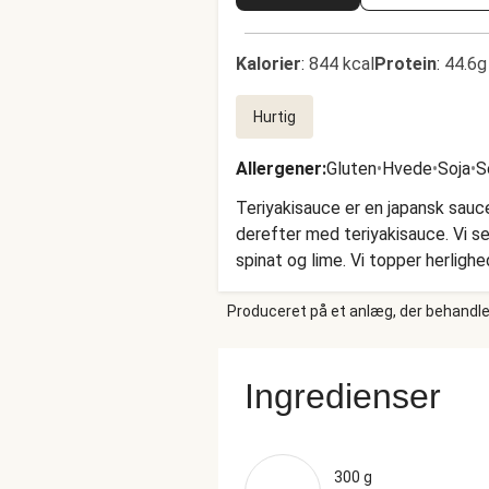
Kalorier
:
844 kcal
Protein
:
44.6g
Hurtig
Allergener
:
Gluten
•
Hvede
•
Soja
•
S
Teriyakisauce er en japansk sauce
derefter med teriyakisauce. Vi s
spinat og lime. Vi topper herlig
Produceret på et anlæg, der behandler
Ingredienser
300 g