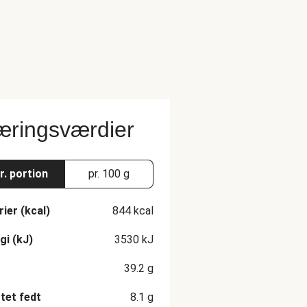
ringsværdier
r. portion
pr. 100 g
rier (kcal)
844
kcal
gi (kJ)
3530
kJ
39.2
g
et fedt
8.1
g