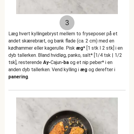
3
Læg hvert kyllingebryst mellem to fryseposer på et
andet skærebræt, og bank flade (ca. 2 cm) med en
kødhammer eller kagerulle. Pisk
æg*
[1 stk I 2 stk] i en
dyb tallerken. Bland hvidløg, panko, salt* [1/4 tsk | 1/2
tsk], resterende
Ay-
Cajun
-ba
og et nip peber* i en
anden dyb tallerken. Vend kylling i
æg
og derefter i
panering
.