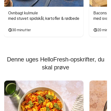
Ovnbagt kulmule
Baconsan
med stuvet spidskål, kartofler & rødbede
med svam
30 minutter
20 minu
Denne uges HelloFresh-opskrifter, du
skal prøve