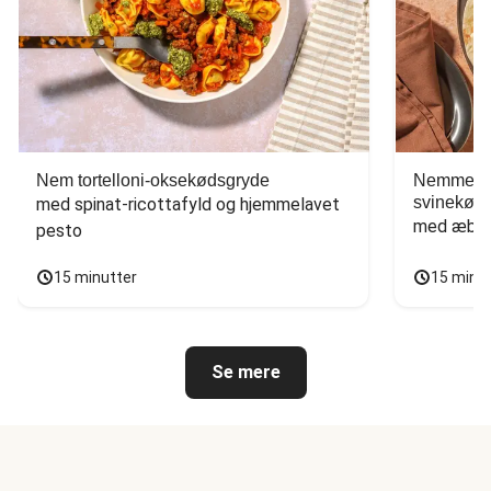
Nem tortelloni-oksekødsgryde
Nemme tac
svinekød
med spinat-ricottafyld og hjemmelavet 
med æbles
pesto
15 minutter
15 minu
Se mere