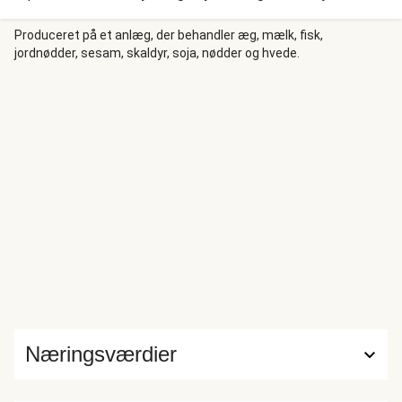
godt det smager - cajun-krydret, paneret kylling serveret
med cajun-krydret og gyldent-ristede kartofler, som du
Produceret på et anlæg, der behandler æg, mælk, fisk,
jordnødder, sesam, skaldyr, soja, nødder og hvede.
dypper i lækker aioli. Spis med salsa på friske grøntsager
smagt til med lækker dressing.
Næringsværdier