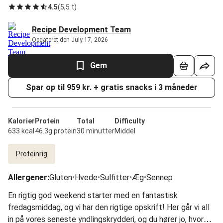
4.5
(
5,5 t
)
Recipe Development Team
Opdateret den July 17, 2026
Gem
Spar op til 959 kr. + gratis snacks i 3 måneder
Kalorier
Protein
Total
Difficulty
633 kcal
46.3g protein
30 minutter
Middel
Proteinrig
Allergener
:
Gluten
•
Hvede
•
Sulfitter
•
Æg
•
Sennep
En rigtig god weekend starter med en fantastisk
fredagsmiddag, og vi har den rigtige opskrift! Her går vi all
in på vores seneste yndlingskrydderi, og du hører jo, hvor