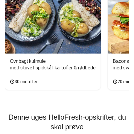
Ovnbagt kulmule
Baconsan
med stuvet spidskål, kartofler & rødbede
med svam
30 minutter
20 minu
Denne uges HelloFresh-opskrifter, du
skal prøve