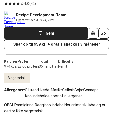
4.0
(
42
)
Recipe Development Team
Opdateret den July 24, 2026
Gem
Spar op til 959 kr. + gratis snacks i 3 måneder
Kalorier
Protein
Total
Difficulty
974 kcal
28.6g protein
35 minutter
Nemt
Vegetarisk
Allergener
:
Gluten
•
Hvede
•
Mælk
•
Selleri
•
Soja
•
Sennep
•
Kan indeholde spor af allergener
OBS! Parmigiano Reggiano indeholder animalsk løbe og er
derfor ikke vegetarisk.