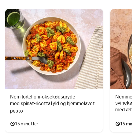
Nem tortelloni-oksekødsgryde
Nemme tac
svinekød
med spinat-ricottafyld og hjemmelavet 
med æbles
pesto
15 minutter
15 minu