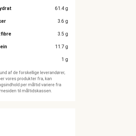
ydrat
61.4
g
ker
3.6
g
fibre
3.5
g
ein
11.7
g
1
g
und af de forskellige leverandører,
ber vores produkter fra, kan
gsindhold per måltid variere fra
esiden til måltidskassen.