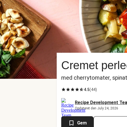
Cremet perl
med cherrytomater, spina
4.5
(
44
)
Recipe Development Te
Opdateret den July 24, 2026
Gem