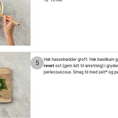
Hak hasselnødder groft. Hak basilikum gr
5
revet
ost (gem lidt til anretning) i gry
perlecouscous. Smag til med salt* og p