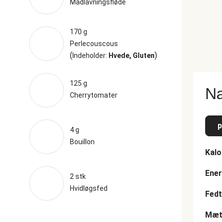
Madlavningsfløde
170 g
Perlecouscous
(
)
Indeholder:
Hvede, Gluten
125 g
Næ
Cherrytomater
p
4 g
Bouillon
Kalo
Ener
2 stk
Hvidløgsfed
Fedt
Mætt