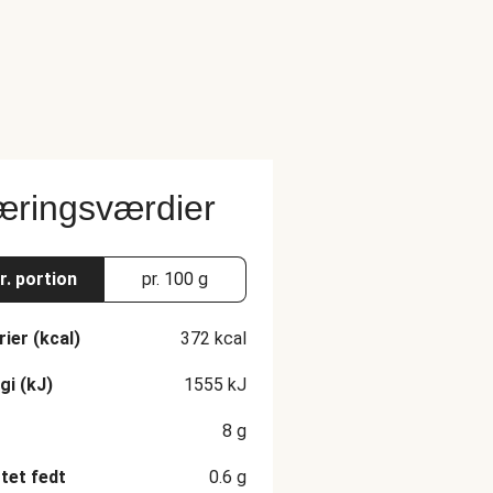
ringsværdier
r. portion
pr. 100 g
rier (kcal)
372
kcal
gi (kJ)
1555
kJ
8
g
et fedt
0.6
g