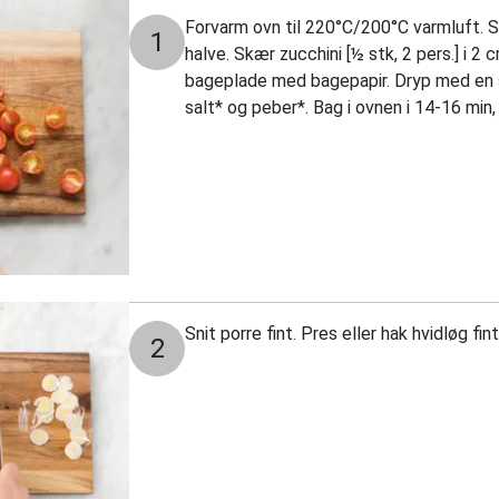
Forvarm ovn til 220°C/200°C varmluft. 
1
halve. Skær zucchini [½ stk, 2 pers.] i 2 
bageplade med bagepapir. Dryp med en s
salt* og peber*. Bag i ovnen i 14-16 min, 
Snit porre fint. Pres eller hak hvidløg fin
2