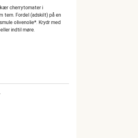
Skær cherrytomater i
cm tern. Fordel (adskilt) på en
mule olivenolie*. Krydr med
eller indtil møre.
t.