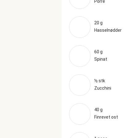
Porre
20 g
Hasselnødder
60 g
Spinat
½ stk
Zucchini
40 g
Finrevet ost