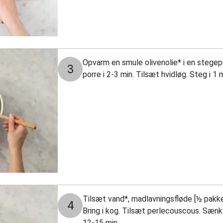
Opvarm en smule olivenolie* i en stege
3
porre i 2-3 min. Tilsæt hvidløg. Steg i 1 
Tilsæt vand*, madlavningsfløde [½ pakke,
4
Bring i kog. Tilsæt perlecouscous. Sænk 
12-15 min.