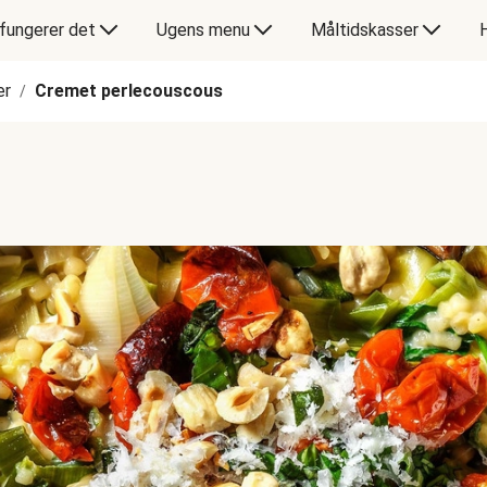
fungerer det
Ugens menu
Måltidskasser
er
Cremet perlecouscous
/