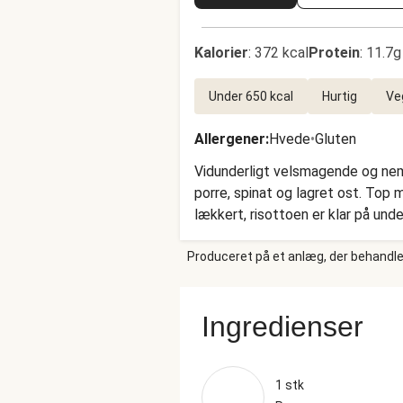
Kalorier
:
372 kcal
Protein
:
11.7g
Under 650 kcal
Hurtig
Ve
Allergener
:
Hvede
•
Gluten
Vidunderligt velsmagende og nem 
porre, spinat og lagret ost. Top
lækkert, risottoen er klar på unde
Produceret på et anlæg, der behandler
Ingredienser
1 stk