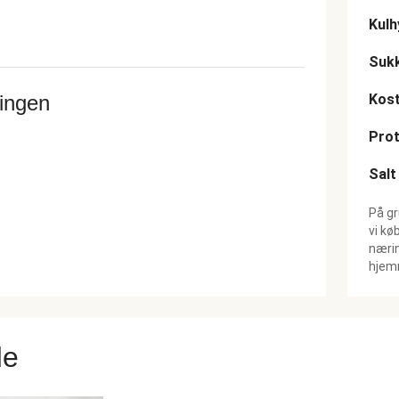
Kulh
Suk
ringen
Kost
Prot
Salt
På gr
vi kø
nærin
hjemm
de