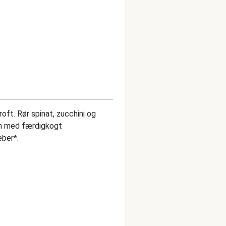
oft. Rør spinat, zucchini og
den med færdigkogt
eber*.