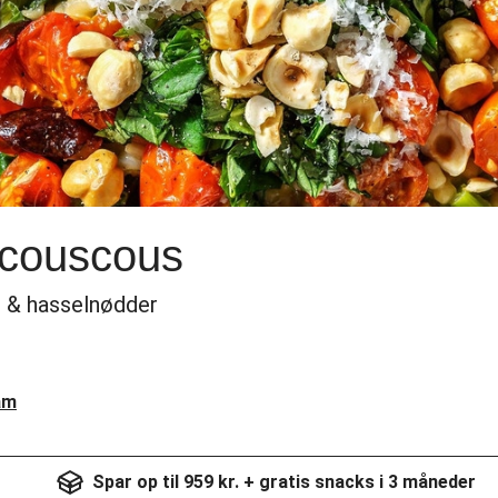
ecouscous
t & hasselnødder
am
Spar op til 959 kr. + gratis snacks i 3 måneder