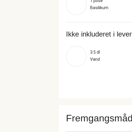
1 pose
Basilikum
Ikke inkluderet i leve
3.5 dl
Vand
Fremgangsmå