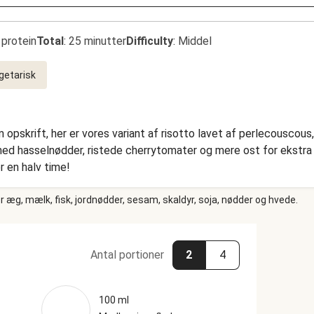
 protein
Total
:
25 minutter
Difficulty
:
Middel
getarisk
opskrift, her er vores variant af risotto lavet af perlecouscous
 med hasselnødder, ristede cherrytomater og mere ost for ekstra 
r en halv time!
 æg, mælk, fisk, jordnødder, sesam, skaldyr, soja, nødder og hvede.
Antal portioner
2
4
100 ml