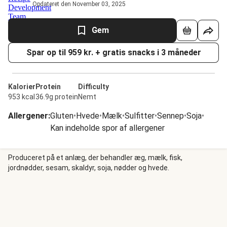
Opdateret den November 03, 2025
Gem
Spar op til 959 kr. + gratis snacks i 3 måneder
Kalorier
Protein
Difficulty
953 kcal
36.9g protein
Nemt
Allergener
:
Gluten
•
Hvede
•
Mælk
•
Sulfitter
•
Sennep
•
Soja
•
Kan indeholde spor af allergener
Produceret på et anlæg, der behandler æg, mælk, fisk,
jordnødder, sesam, skaldyr, soja, nødder og hvede.