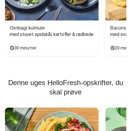
Ovnbagt kulmule
Baconsan
med stuvet spidskål, kartofler & rødbede
med svam
30 minutter
20 minu
Denne uges HelloFresh-opskrifter, du
skal prøve