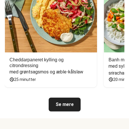
Cheddarpaneret kylling og
Banh mi-i
citrondressing
med sylte
med grøntsagsmos og æble-kålslaw
sriracham
25 minutter
20 minu
Se mere