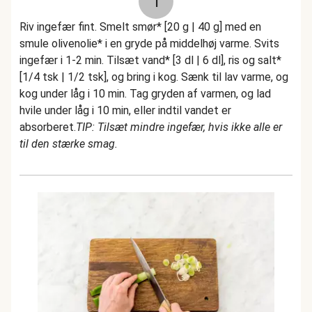
1
Riv ingefær fint. Smelt smør* [20 g | 40 g] med en
smule olivenolie* i en gryde på middelhøj varme. Svits
ingefær i 1-2 min. Tilsæt vand* [3 dl | 6 dl], ris og salt*
[1/4 tsk | 1/2 tsk], og bring i kog. Sænk til lav varme, og
kog under låg i 10 min. Tag gryden af varmen, og lad
hvile under låg i 10 min, eller indtil vandet er
absorberet.
TIP: Tilsæt mindre ingefær, hvis ikke alle er
til den stærke smag.