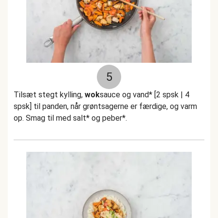
5
Tilsæt stegt kylling,
wok
sauce og vand* [2 spsk | 4
spsk] til panden, når grøntsagerne er færdige, og varm
op. Smag til med salt* og peber*.