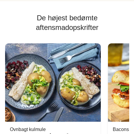
De højest bedømte
aftensmadopskrifter
Ovnbagt kulmule
Baconsan