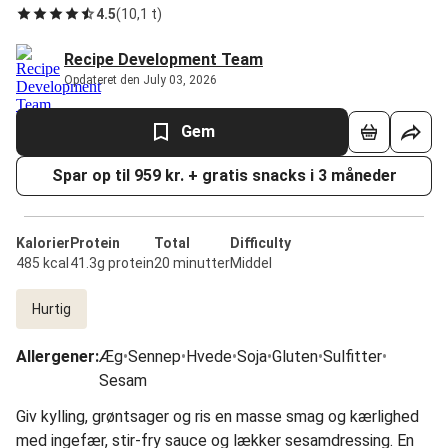
4.5
(
10,1 t
)
Recipe Development Team
Opdateret den July 03, 2026
Gem
Spar op til 959 kr. + gratis snacks i 3 måneder
Kalorier
Protein
Total
Difficulty
485 kcal
41.3g protein
20 minutter
Middel
Hurtig
Allergener
:
Æg
•
Sennep
•
Hvede
•
Soja
•
Gluten
•
Sulfitter
•
Sesam
Giv kylling, grøntsager og ris en masse smag og kærlighed
med ingefær, stir-fry sauce og lækker sesamdressing. En