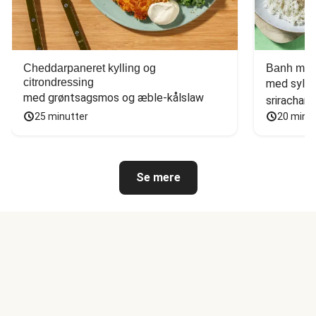
Cheddarpaneret kylling og
Banh mi-i
citrondressing
med sylte
med grøntsagsmos og æble-kålslaw
sriracham
25 minutter
20 minu
Se mere