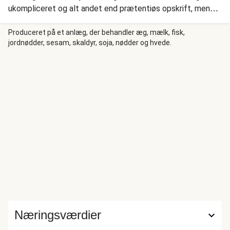
ukompliceret og alt andet end prætentiøs opskrift, men
som uden tvivl, er lækker nok at servere på restaurant. Følg
den nemme trin-for-trin guide, og sammensæt en middag,
Produceret på et anlæg, der behandler æg, mælk, fisk,
jordnødder, sesam, skaldyr, soja, nødder og hvede.
du garanteret vil lave igen.
Næringsværdier