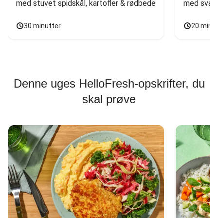
med stuvet spidskål, kartofler & rødbede
med svam
30 minutter
20 minu
Denne uges HelloFresh-opskrifter, du
skal prøve