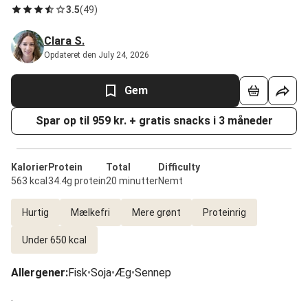
3.5
(
49
)
Clara S.
Opdateret den July 24, 2026
Gem
Spar op til 959 kr. + gratis snacks i 3 måneder
Kalorier
Protein
Total
Difficulty
563 kcal
34.4g protein
20 minutter
Nemt
Hurtig
Mælkefri
Mere grønt
Proteinrig
Under 650 kcal
Allergener
:
Fisk
•
Soja
•
Æg
•
Sennep
.