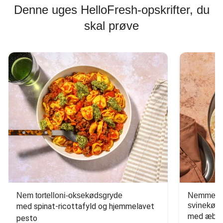
Denne uges HelloFresh-opskrifter, du
skal prøve
Nem tortelloni-oksekødsgryde
Nemme tac
svinekød
med spinat-ricottafyld og hjemmelavet 
med æbles
pesto