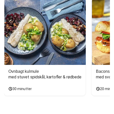
Ovnbagt kulmule
Baconsan
med stuvet spidskål, kartofler & rødbede
med svam
30 minutter
20 minu