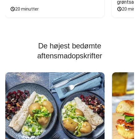
grøntsage
20 minutter
20 minu
De højest bedømte
aftensmadopskrifter