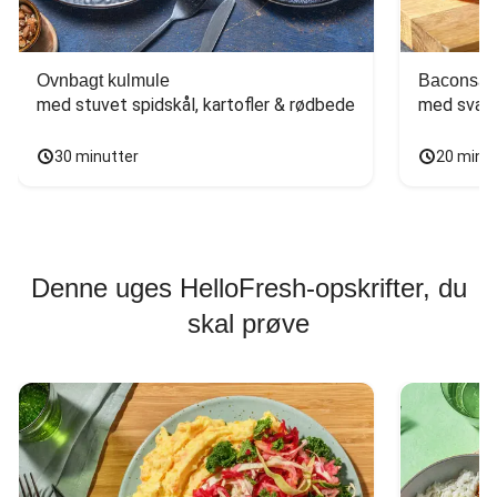
Ovnbagt kulmule
Baconsan
med stuvet spidskål, kartofler & rødbede
med svam
30 minutter
20 minu
Denne uges HelloFresh-opskrifter, du
skal prøve