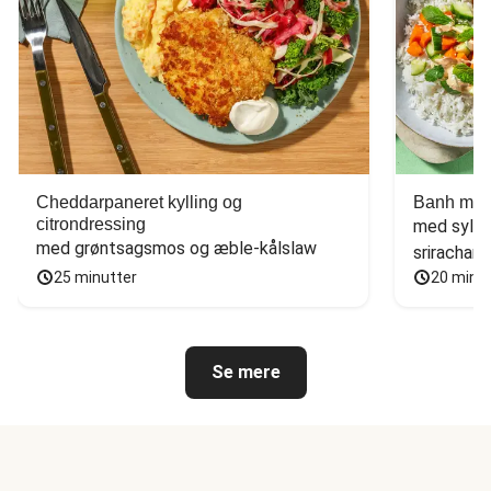
Cheddarpaneret kylling og
Banh mi-i
citrondressing
med sylte
med grøntsagsmos og æble-kålslaw
sriracham
25 minutter
20 minu
Se mere