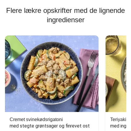
Flere lækre opskrifter med de lignende
ingredienser
Cremet svinekødsrigatoni
Teriyaki-s
med stegte grøntsager og finrevet ost
med ingef