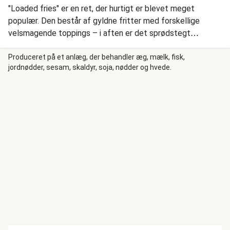
"Loaded fries" er en ret, der hurtigt er blevet meget
populær. Den består af gyldne fritter med forskellige
velsmagende toppings – i aften er det sprødstegt
prosciutto, frisk basilikumdressing og cremet ricotta. En
delikat middag med middelhavssmage- og råvarer i
Produceret på et anlæg, der behandler æg, mælk, fisk,
jordnødder, sesam, skaldyr, soja, nødder og hvede.
centrum.