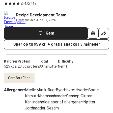
4.0
(
41
)
Recipe Development Team
Opdateret den June 09, 2026
Gem
Spar op til 959 kr. + gratis snacks i 3 måneder
Kalorier
Protein
Total
Difficulty
525 kcal
20.5g protein
30 minutter
Nemt
Comfort Food
Allergener
:
Mælk
•
Mælk
•
Rug
•
Byg
•
Havre
•
Hvede
•
Spelt
•
Kamut
•
Khorasanhvede
•
Sennep
•
Gluten
•
Kan indeholde spor af allergener
•
Nøtter
•
Jordnødder
•
Sesam