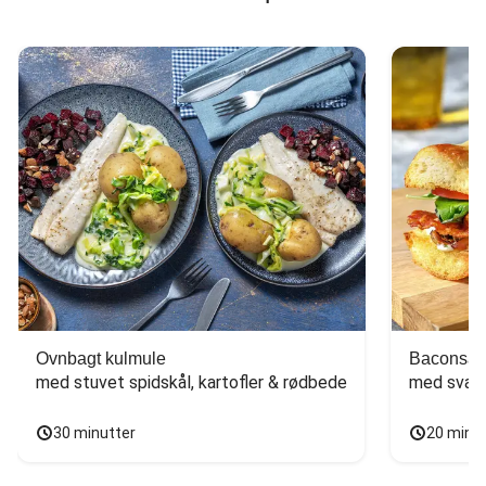
Ovnbagt kulmule
Baconsan
med stuvet spidskål, kartofler & rødbede
med svam
30 minutter
20 minu