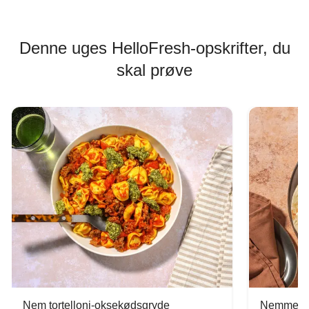
Denne uges HelloFresh-opskrifter, du
skal prøve
Nem tortelloni-oksekødsgryde
Nemme tac