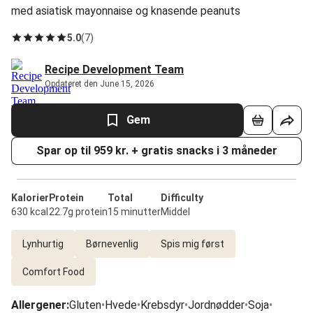
med asiatisk mayonnaise og knasende peanuts
5.0
(
7
)
Recipe Development Team
Opdateret den June 15, 2026
Gem
Spar op til 959 kr. + gratis snacks i 3 måneder
Kalorier
Protein
Total
Difficulty
630 kcal
22.7g protein
15 minutter
Middel
Lynhurtig
Børnevenlig
Spis mig først
Comfort Food
Allergener
:
Gluten
•
Hvede
•
Krebsdyr
•
Jordnødder
•
Soja
•