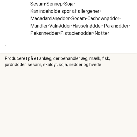
Sesam
•
Sennep
•
Soja
•
Kan indeholde spor af allergener
•
Macadamianødder
•
Sesam
•
Cashewnødder
•
Mandler
•
Valnødder
•
Hasselnødder
•
Paranødder
•
Pekannødder
•
Pistacienødder
•
Nøtter
.
Produceret på et anlæg, der behandler æg, mælk, fisk,
jordnødder, sesam, skaldyr, soja, nødder og hvede.