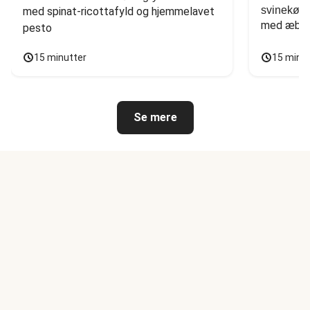
svinekød
med spinat-ricottafyld og hjemmelavet 
med æbles
pesto
15 minutter
15 minu
Se mere