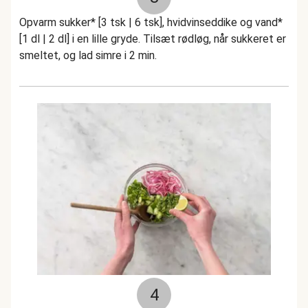
Opvarm sukker* [3 tsk | 6 tsk], hvidvinseddike og vand*
[1 dl | 2 dl] i en lille gryde. Tilsæt rødløg, når sukkeret er
smeltet, og lad simre i 2 min.
4