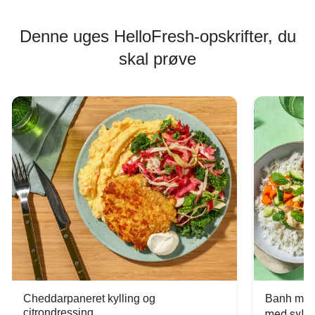
Denne uges HelloFresh-opskrifter, du
skal prøve
Cheddarpaneret kylling og
Banh mi-i
citrondressing
med sylte