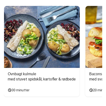
Ovnbagt kulmule
Baconsan
med stuvet spidskål, kartofler & rødbede
med svam
30 minutter
20 minu