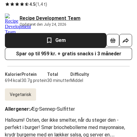
4.5
(
1,4 t
)
Recipe Development Team
Opdateret den July 24, 2026
Gem
Spar op til 959 kr. + gratis snacks i 3 måneder
Kalorier
Protein
Total
Difficulty
694 kcal
30.7g protein
30 minutter
Middel
Vegetarisk
Allergener
:
Æg
•
Sennep
•
Sulfitter
Halloumi! Osten, der ikke smelter, når du steger den -
perfekt i burger! Smør briochebollerne med mayonnaise,
krydr burgerne med en lækker salsa, og server en