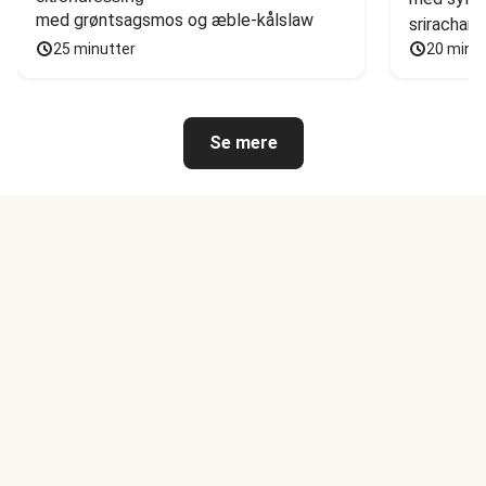
med grøntsagsmos og æble-kålslaw
sriracham
25 minutter
20 minu
Se mere