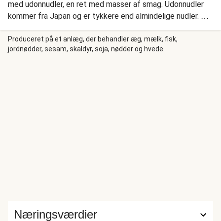
med udonnudler, en ret med masser af smag. Udonnudler
kommer fra Japan og er tykkere end almindelige nudler. Vi
steger champignon, gulerod og hakket svine-/kalvekød, og
krydrer med hvidløg, asiatisk woksauce og sojasauce.
Produceret på et anlæg, der behandler æg, mælk, fisk,
jordnødder, sesam, skaldyr, soja, nødder og hvede.
Derefter blander vi udonnudler i, og pynter med forårsløg.
Næringsværdier