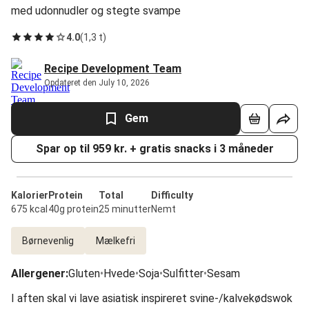
med udonnudler og stegte svampe
4.0
(
1,3 t
)
Recipe Development Team
Opdateret den July 10, 2026
Gem
Spar op til 959 kr. + gratis snacks i 3 måneder
Kalorier
Protein
Total
Difficulty
675 kcal
40g protein
25 minutter
Nemt
Børnevenlig
Mælkefri
Allergener
:
Gluten
•
Hvede
•
Soja
•
Sulfitter
•
Sesam
I aften skal vi lave asiatisk inspireret svine-/kalvekødswok