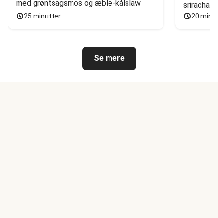
med grøntsagsmos og æble-kålslaw
sriracham
25 minutter
20 minu
Se mere