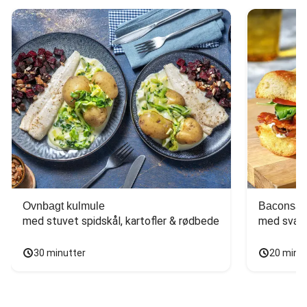
Ovnbagt kulmule
Baconsan
med stuvet spidskål, kartofler & rødbede
med svam
30 minutter
20 minu