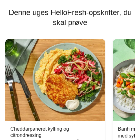
Denne uges HelloFresh-opskrifter, du
skal prøve
Cheddarpaneret kylling og
Banh mi-i
citrondressing
med sylte